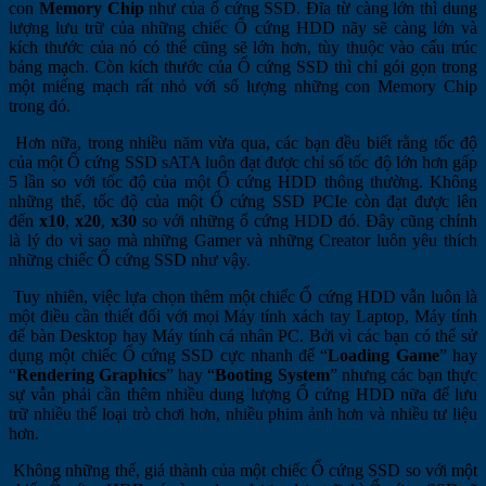
con
Memory Chip
như của ổ cứng SSD. Đĩa từ càng lớn thì dung
lượng lưu trữ của những chiếc Ổ cứng HDD nãy sẽ càng lớn và
kích thước của nó có thể cũng sẽ lớn hơn, tùy thuộc vào cấu trúc
bảng mạch. Còn kích thước của Ổ cứng SSD thì chỉ gói gọn trong
một miếng mạch rất nhỏ với số lượng những con Memory Chip
trong đó.
Hơn nữa, trong nhiều năm vừa qua, các bạn đều biết rằng tốc độ
của một Ổ cứng SSD sATA luôn đạt được chỉ số tốc độ lớn hơn gấp
5 lần so với tốc độ của một Ổ cứng HDD thông thường. Không
những thế, tốc độ của một Ổ cứng SSD PCIe còn đạt được lên
đến
x10
,
x20
,
x30
so với những ổ cứng HDD đó. Đây cũng chính
là lý do vì sao mà những Gamer và những Creator luôn yêu thích
những chiếc Ổ cứng SSD như vậy.
Tuy nhiên, việc lựa chọn thêm một chiếc Ổ cứng HDD vẫn luôn là
một điều cần thiết đối với mọi Máy tính xách tay Laptop, Máy tính
để bàn Desktop hay Máy tính cá nhân PC. Bởi vì các bạn có thể sử
dụng một chiếc Ổ cứng SSD cực nhanh để “
Loading Game
” hay
“
Rendering Graphics
” hay “
Booting System
” nhưng các bạn thực
sự vẫn phải cần thêm nhiều dung lượng Ổ cứng HDD nữa để lưu
trữ nhiều thể loại trò chơi hơn, nhiều phim ảnh hơn và nhiều tư liệu
hơn.
Không những thế, giá thành của một chiếc Ổ cứng SSD so với một