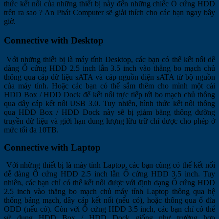
thức kết nối của những thiết bị này đến những chiếc Ổ cứng HDD
trên ra sao ? An Phát Computer sẽ giải thích cho các bạn ngay bây
giờ.
Connective with Desktop
Với những thiết bị là máy tính Desktop, các bạn có thể kết nối dễ
dàng Ổ cứng HDD 2.5 inch lẫn 3.5 inch vào thẳng bo mạch chủ
thông qua cáp dữ liệu sATA và cáp nguồn điện sATA từ bộ nguồn
của máy tính. Hoặc các bạn có thể sắm thêm cho mình một cái
HDD Box / HDD Dock để kết nối trực tiếp tới bo mạch chủ thông
qua dây cáp kết nối USB 3.0. Tuy nhiên, hình thức kết nối thông
qua HDD Box / HDD Dock này sẽ bị giảm băng thông đường
truyền dữ liệu và giới hạn dung lượng lữu trữ chỉ được cho phép ở
mức tối đa 10TB.
Connective with Laptop
Với những thiết bị là máy tính Laptop, các bạn cũng có thể kết nối
dễ dàng Ổ cứng HDD 2.5 inch lẫn Ổ cứng HDD 3.5 inch. Tuy
nhiên, các bạn chỉ có thể kết nối được với định dạng Ổ cứng HDD
2.5 inch vào thẳng bo mạch chủ máy tính Laptop thông qua hệ
thống bảng mạch, dây cáp kết nối (nếu có), hoặc thông qua ổ đĩa
ODD (nếu có). Còn với Ổ cứng HDD 3.5 inch, các bạn chỉ có thể
sử dụng HDD Box / HDD Dock giống như trường hợp