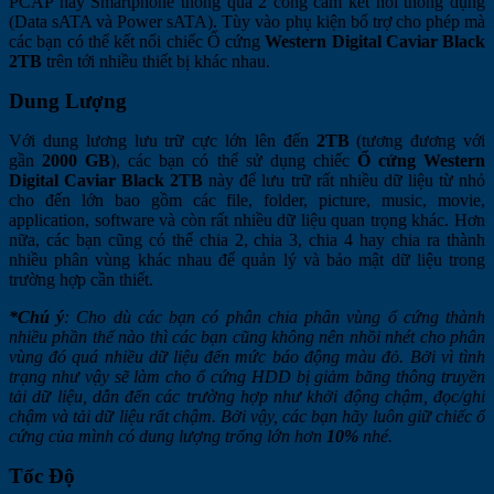
PCAP hay Smartphone thông qua 2 cổng cắm kết nối thông dụng
(Data sATA và Power sATA). Tùy vào phụ kiện bổ trợ cho phép mà
các bạn có thể kết nối chiếc Ổ cứng
Western Digital Caviar Black
2TB
trên tới nhiều thiết bị khác nhau.
Dung Lượng
Với dung lương lưu trữ cực lớn lên đến
2TB
(tương đương với
gần
2
000 GB
), các bạn có thể sử dụng chiếc
Ổ cứng Western
Digital Caviar Black 2TB
này để lưu trữ rất nhiều dữ liệu từ nhỏ
cho đến lớn bao gồm các file, folder, picture, music, movie,
application, software và còn rất nhiều dữ liệu quan trọng khác. Hơn
nữa, các bạn cũng có thể chia 2, chia 3, chia 4 hay chia ra thành
nhiều phân vùng khác nhau để quản lý và bảo mật dữ liệu trong
trường hợp cần thiết.
*Chú ý
: Cho dù các bạn có phân chia phân vùng ổ cứng thành
nhiều phần thế nào thì các bạn cũng không nên nhồi nhét cho phân
vùng đó quá nhiều dữ liệu đến mức báo động màu đỏ. Bởi vì tình
trạng như vậy sẽ làm cho ổ cứng HDD bị giảm băng thông truyền
tải dữ liệu, dẫn đến các trường hợp như khởi động chậm, đọc/ghi
chậm và tải dữ liệu rất chậm. Bởi vậy, các bạn hãy luôn giữ chiếc ổ
cứng của mình có dung lượng trống lớn hơn
10%
nhé.
Tốc Độ