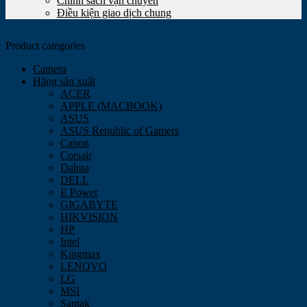
Chính sách vận chuyển
Điều kiện giao dịch chung
Product categories
Camera
Hãng sản xuất
ACER
APPLE (MACBOOK)
ASUS
ASUS Republic of Gamers
Canon
Corsair
Dahua
DELL
E Power
GIGABYTE
HIKVISION
HP
Intel
Kingmax
LENOVO
LG
MSI
Santak