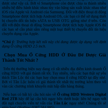
được như vậy cả. Bởi vì Smartphone còn được chia ra thành nhiều
nhiều hệ điều hành khác nhau tùy vào hãng sản xuất khác nhau như
iOS của Apple và Android của Samsung. Đối với điện thoại di động
Smartphone được tích hợp Android OS, các bạn có thể sử dụng thiết
bị chuyển đổi tín hiệu sATA to USB OTG giống như ở trên. Còn
đối với điện thoại di động Smartphone được tích hợp Apple iOS thì
các bạn sẽ cần phải sắm riêng một loại thiết bị chuyển đổi tín hiệu
chuyên dụng của Apple.
*Chú ý
: Trường hợp kết nối này chỉ đang được áp dụng với định
dạng Ổ cứng HDD 2.5 inch.
Chọn Mua Ổ Cứng HDD Ở Đâu Để Được Giá
Thành Tốt Nhất ?
Trên thị thường hiện nay đang có rất nhiều địa điểm kinh doanh Ổ
cứng HDD với giá thành rất tốt. Tuy nhiên, nếu các bạn thật sự yêu
thích Tân Lộc thì các bạn hay chọn mua ổ cứng HDD tại đây nhé.
Bởi vì Tân Lộc luôn có giá thành tốt nhất thị trường kèm theo vô
vàn các chương trình khuyến mãi hấp dẫn hàng tháng.
Nếu bạn có bất kỳ câu hỏi nào về
Ổ cứng
HDD Western Digital
Red 2TB
hãy để lại câu hỏi ngay bên dưới hoặc liên hệ ngay với
đội ngũ chuyên viên tư vấn của
Tân Lộc
ngay nhé! Chúng tôi sẽ
giúp bạn! (Hotline: 0387 584 995).