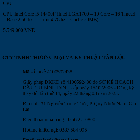
CPU
CPU Intel Core i5 14400F (Intel LGA1700 – 10 Core – 16 Thread
– Base 2.5Ghz – Turbo 4.7Ghz – Cache 20MB)
5.549.000
VNĐ
CTY TNHH THƯƠNG MẠI VÀ KỸ THUẬT TÂN LỘC
Mã số thuế: 4100592438
Giấy phép ĐKKD số 4100592438 do SỞ KẾ HOẠCH
ĐẦU TƯ BÌNH ĐỊNH cấp ngày 15/02/2006 - Đăng ký
thay đổi lần thứ 14, ngày 22 tháng 03 năm 2023.
Địa chỉ : 31 Nguyễn Trung Trực, P. Quy Nhơn Nam, Gia
Lai
Điện thoại mua hàng: 0256.2210800
Hotline khiếu nại:
0387 584 995