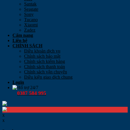
Santak
Seagate
Sony
Tucano
Xiaomi
Zadez
Cẩm nang
Liên hệ
CHÍNH SÁCH
Điều khoản dịch vụ
Chính sách bảo mật
Chính sách kiểm hàng
Chính sách thanh toán
Chính sách vận chuyển
Điều kiện giao dịch chung
Login
Hổ trợ 24/7
0387 584 995
x
x