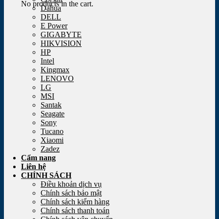
No products in the cart.
Dahua
DELL
E Power
GIGABYTE
HIKVISION
HP
Intel
Kingmax
LENOVO
LG
MSI
Santak
Seagate
Sony
Tucano
Xiaomi
Zadez
Cẩm nang
Liên hệ
CHÍNH SÁCH
Điều khoản dịch vụ
Chính sách bảo mật
Chính sách kiểm hàng
Chính sách thanh toán