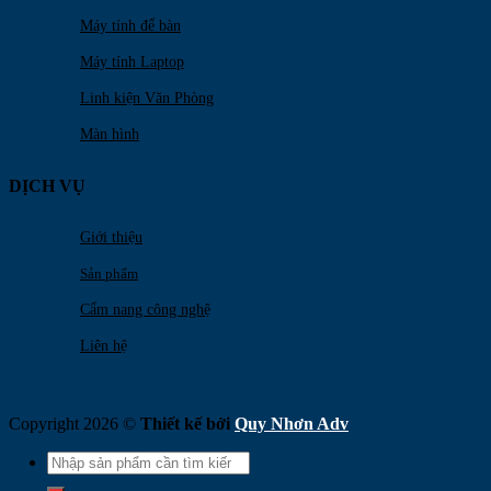
Máy tính để bàn
Máy tính Laptop
Linh kiện Văn Phòng
Màn hình
DỊCH VỤ
Giới thiệu
Sản phẩm
Cẩm nang công nghệ
Liên hệ
Copyright 2026 ©
Thiết kế bởi
Quy Nhơn Adv
Search
for: