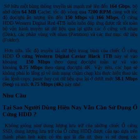
Sở hữu một băng thông truyền tải mạnh mẽ lên đến
164
Gbps
, bộ
nhớ đệm
64 MB
Cache, tốc độ vòng qua
7200 RPM
cùng với tốc
độ đọc/ghi ấn tượng lên đến
150 Mbps
và
166 Mbps
, Ổ cứng
HDD Western Digital Red 4TB luôn luôn đáp ứng được rất tốt toàn
bộ vận hành truyền tải dữ liệu qua lại giữa các ổ cứng với nhau
(Disk), các phân vùng với nhau (Partition) và các thư mục dữ liệu
(Folder).
Hơn nữa, tốc độ truyền tải dữ liệu trung bình của chiếc Ổ cứng
HDD
Ổ cứng Western Digital Caviar Black 1TB
này sẽ vào
khoảng
150 Mbps
theo dạng đọc/ghi tuần tự và vào
khoảng
0.75 Mbps
theo dạng đọc/ghi 4K. Vậy nên, các bạn sẽ
không phải lo lắng gì về tình trạng chậm chạp khi thực hiện thao tác
câu lệnh copy, paste hay cut dữ liệu qua lại ở dưới mức
58.1
Mbps
(Seq)
và mức
0.75 Mbps (4K)
này nhé.
Nhu Cầu
Tại Sao Người Dùng Hiện Nay Vẫn Cần Sử Dụng Ổ
Cứng HDD ?
Không giống như dung lượng lưu trữ của những chiếc Ổ cứng
SSD, dung lượng lưu trữ của Ổ cứng HDD được cấu tạo dựa trên
thành phần linh kiện có tên gọi là đĩa từ, thay vì sử dụng các