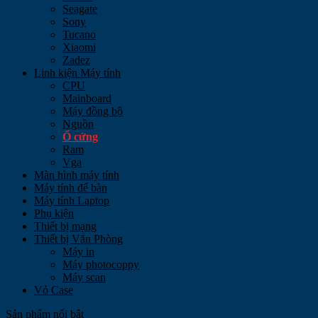
Seagate
Sony
Tucano
Xiaomi
Zadez
Linh kiện Máy tính
CPU
Mainboard
Máy đồng bộ
Nguồn
Ổ cứng
Ram
Vga
Màn hình máy tính
Máy tính để bàn
Máy tính Laptop
Phụ kiện
Thiết bị mạng
Thiết bị Văn Phòng
Máy in
Máy photocoppy
Máy scan
Vỏ Case
Sản phẩm nổi bật