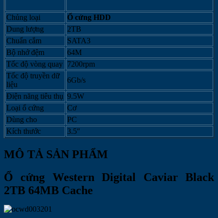
Chủng loại
Ổ cứng HDD
Dung lượng
2TB
Chuẩn cắm
SATA3
Bộ nhớ đệm
64M
Tốc độ vòng quay
7200rpm
Tốc độ truyền dữ
6Gb/s
liệu
Điện năng tiêu thụ
9.5W
Loại ổ cứng
Cơ
Dùng cho
PC
Kích thước
3.5″
MÔ TẢ SẢN PHẨM
Ổ cứng Western Digital Caviar Black
2TB 64MB Cache