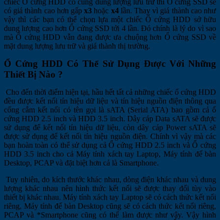
chiếc Ổ cứng HDD có cùng dung lượng lưu trữ thì Ổ cứng SSD sẽ
có giá thành cao hơn gấp
x3
hoặc
x4
lần. Thay vì giá thành cao như
vậy thì các bạn có thể chọn lựa một chiếc Ổ cứng HDD sở hữu
dung lượng cao hơn Ổ cứng SSD tới 4 lần. Đó chính là lý do vì sao
mà Ổ cứng HDD vẫn đang được ưa chuộng hơn Ổ cứng SSD về
mặt dung lượng lưu trữ và giá thành thị trường.
Ổ Cứng HDD Có Thể Sử Dụng Được Với Những
Thiết Bị Nào ?
Cho đến thời điểm hiện tại, hầu hết tất cả những chiếc ổ cứng HDD
đều được kết nối tín hiệu dữ liệu và tín hiệu nguồn điện thông qua
cổng cắm kết nối có tên gọi là sATA (Serial ATA) bao gồm cả ổ
cứng HDD 2.5 inch và HDD 3.5 inch. Dây cáp Data sATA sẽ được
sử dụng để kết nối tín hiệu dữ liệu, còn dây cáp Power sATA sẽ
được sử dụng để kết nối tín hiệu nguồn điện. Chính vì vậy mà các
bạn hoàn toàn có thể sử dụng cả Ổ cứng HDD 2.5 inch và Ổ cứng
HDD 3.5 inch cho cả Máy tính xách tay Laptop, Máy tính để bàn
Desktop, PCAP và đặt biệt hơn cả là Smartphone.
Tuy nhiên, do kích thước khác nhau, dòng điện khác nhau và dung
lượng khác nhau nên hình thức kết nối sẽ được thay đổi tùy vào
thiết bị khác nhau. Máy tính xách tay Laptop sẽ có cách thức kết nối
riêng, Máy tính để bàn Desktop cũng sẽ có cách thức kết nối riêng,
PCAP và *Smartphone cũng có thể làm được như vậy. Vậy hình