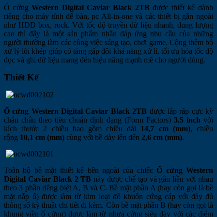
Ổ cứng
Western Digital Caviar Black 2TB
được thiết kế dành
riêng cho máy tính để bàn, pc All-in-one và các thiết bị gắn ngoài
như HDD box, rock. Với tốc độ truyền dữ liệu nhanh, dung lượng
cao thì đây là một sản phẩm nhằn đáp ứng nhu cầu của những
người thường làm các công việc sáng tạo, chơi game. Cộng thêm bộ
xử lý lõi khép giúp có tăng gấp đôi khả năng xử lí, tối ưu hóa tốc độ
đọc và ghi dữ liệu mang đến hiệu năng mạnh mẽ cho người dùng.
Thiết Kế
Ổ cứng Western Digital Caviar Black 2TB
được lắp ráp cực kỳ
chắn chắn theo tiêu chuẩn định dạng (Form Factors)
3,5 inch
với
kích thước 2 chiều bao gồm chiều dài
14,7 cm (mm)
, chiều
rộng
10,1 cm (mm)
cùng với bề dày lên đến
2,6 cm (mm)
.
Toàn bộ bề mặt thiết kế bên ngoài của chiếc
Ổ cứng Western
Digital Caviar Black 2 TB
này được chế tạo và gắn liền với nhau
theo 3 phần riêng biệt A, B và C. Bề mặt phần A (hay còn gọi là bề
mặt nắp ổ) được làm từ kim loại đổ khuôn cứng cáp với đầy đủ
thông số kỹ thuật chi tiết đi kèm. Còn bề mặt phần B (hay còn gọi là
khung viền ổ cứng) được làm từ nhựa cứng siêu dày với các điểm