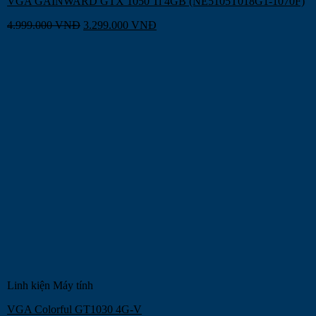
VGA GAINWARD GTX 1050 Ti 4GB (NE5105T018G1-1070F)
4.999.000
VNĐ
3.299.000
VNĐ
Linh kiện Máy tính
VGA Colorful GT1030 4G-V