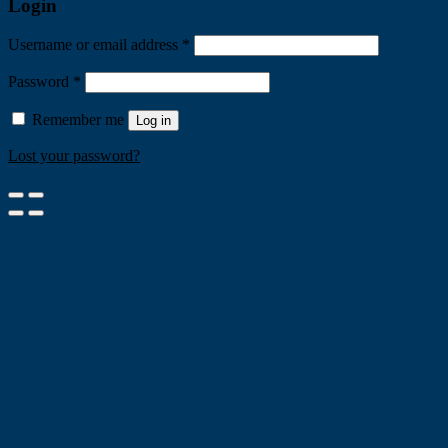
Login
Username or email address
*
Password
*
Remember me
Log in
Lost your password?