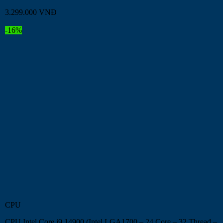
3.299.000
VNĐ
-16%
CPU
CPU Intel Core i9 14900 (Intel LGA1700 – 24 Core – 32 Thread –