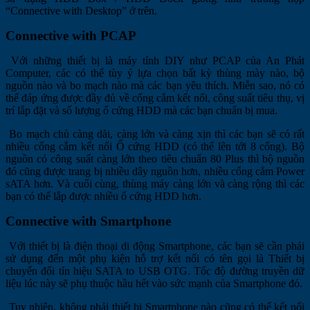
“Connective with Desktop” ở trên.
Connective with PCAP
Với những thiết bị là máy tính DIY như PCAP của An Phát
Computer, các có thể tùy ý lựa chọn bất kỳ thùng mày nào, bộ
nguồn nào và bo mạch nào mà các bạn yêu thích. Miễn sao, nó có
thể đáp ứng được đầy đủ về cổng cắm kết nối, công suất tiêu thụ, vị
trí lắp đặt và số lượng ổ cứng HDD mà các bạn chuẩn bị mua.
Bo mạch chủ càng dài, càng lớn và càng xịn thì các bạn sẽ có rất
nhiều cổng cắm kết nối Ổ cứng HDD (có thể lên tới 8 cổng). Bộ
nguồn có công suất càng lớn theo tiêu chuẩn 80 Plus thì bộ nguồn
đó cũng được trang bị nhiều dây nguồn hơn, nhiều cổng cắm Power
sATA hơn. Và cuối cùng, thùng máy càng lớn và càng rộng thì các
bạn có thể lắp được nhiều ổ cứng HDD hơn.
Connective with Smartphone
Với thiết bị là điện thoại di động Smartphone, các bạn sẽ cần phải
sử dụng đến một phụ kiện hỗ trợ kết nối có tên gọi là Thiết bị
chuyển đổi tín hiệu SATA to USB OTG. Tốc độ đường truyền dữ
liệu lúc này sẽ phụ thuộc hầu hết vào sức mạnh của Smartphone đó.
Tuy nhiên, không phải thiết bị Smartphone nào cũng có thế kết nối