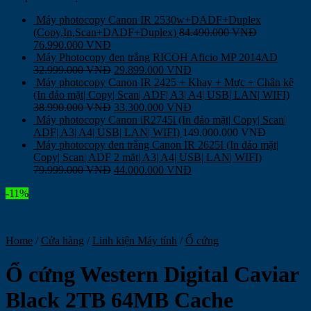
Máy photocopy Canon IR 2530w+DADF+Duplex
(Copy,In,Scan+DADF+Duplex)
84.490.000
VNĐ
76.990.000
VNĐ
Máy Photocopy đen trắng RICOH Aficio MP 2014AD
32.999.000
VNĐ
29.899.000
VNĐ
Máy photocopy Canon IR 2425 + Khay + Mực + Chân kê
(In đảo mặt| Copy| Scan| ADF| A3| A4| USB| LAN| WIFI)
38.990.000
VNĐ
33.300.000
VNĐ
Máy photocopy Canon iR2745i (In đảo mặt| Copy| Scan|
ADF| A3| A4| USB| LAN| WIFI)
149.000.000
VNĐ
Máy photocopy đen trắng Canon IR 2625I (In đảo mặt|
Copy| Scan| ADF 2 mặt| A3| A4| USB| LAN| WIFI)
79.999.000
VNĐ
44.000.000
VNĐ
-11%
Home
/
Cửa hàng
/
Linh kiện Máy tính
/
Ổ cứng
Ổ cứng Western Digital Caviar
Black 2TB 64MB Cache