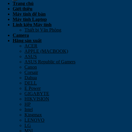
Trang chủ
Giới thiệu
Máy tính để bàn
Máy tính Laptop
Linh kiện Máy tính
Thiết bị Văn Phòng
Camera
Hãng sản xuất
ACER
APPLE (MACBOOK)
ASUS
ASUS Republic of Gamers
Canon
Corsair
Dahua
DELL
E Power
GIGABYTE
HIKVISION
HP
Intel
Kingmax
LENOVO
LG
MSI