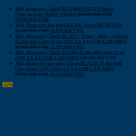
Máy photocopy Canon IR 2530w+DADF+Duplex
(Copy,In,Scan+DADF+Duplex)
84.490.000
VNĐ
76.990.000
VNĐ
Máy Photocopy đen trắng RICOH Aficio MP 2014AD
32.999.000
VNĐ
29.899.000
VNĐ
Máy photocopy Canon IR 2425 + Khay + Mực + Chân kê
(In đảo mặt| Copy| Scan| ADF| A3| A4| USB| LAN| WIFI)
38.990.000
VNĐ
33.300.000
VNĐ
Máy photocopy Canon iR2745i (In đảo mặt| Copy| Scan|
ADF| A3| A4| USB| LAN| WIFI)
149.000.000
VNĐ
Máy photocopy đen trắng Canon IR 2625I (In đảo mặt|
Copy| Scan| ADF 2 mặt| A3| A4| USB| LAN| WIFI)
79.999.000
VNĐ
44.000.000
VNĐ
-52%