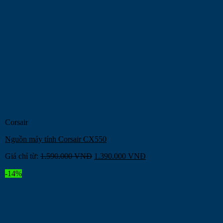
Corsair
Nguồn máy tính Corsair CX550
Giá chỉ từ:
1.590.000
VNĐ
1.390.000
VNĐ
-14%