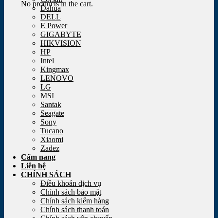
No products in the cart.
Dahua
DELL
E Power
GIGABYTE
HIKVISION
HP
Intel
Kingmax
LENOVO
LG
MSI
Santak
Seagate
Sony
Tucano
Xiaomi
Zadez
Cẩm nang
Liên hệ
CHÍNH SÁCH
Điều khoản dịch vụ
Chính sách bảo mật
Chính sách kiểm hàng
Chính sách thanh toán