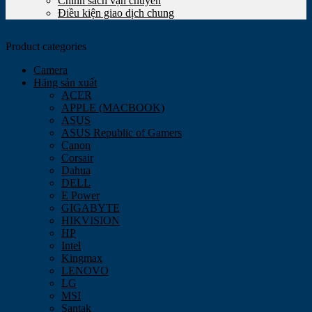
Chính sách vận chuyển
Điều kiện giao dịch chung
Product categories
Camera
Hãng sản xuất
ACER
APPLE (MACBOOK)
ASUS
ASUS Republic of Gamers
Canon
Corsair
Dahua
DELL
E Power
GIGABYTE
HIKVISION
HP
Intel
Kingmax
LENOVO
LG
MSI
Santak