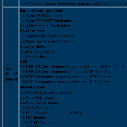
®
* Intel
Rapid Storage Technology supports SATA RAID 0/1/5/10.
Fan and Cooling related
1 x 4-pin CPU Fan header
1 x 4-pin CPU OPT Fan header
2 x 4-pin Chassis Fan headers
Power related
1 x 24-pin Main Power connector
1 x 8-pin +12V Power connector
Storage related
2 x M.2 slots (Key M)
4 x SATA 6Gb/s ports
USB
2 x USB 3.2 Gen 1 headers support 4 additional USB 3.2 Gen 1 p
Cổng
1 x USB 3.2 Gen 1 connector (supports USB Type-C®)
kết nối
2 x USB 2.0 headers support 4 additional USB 2.0 ports
(Internal)
1 x USB 2.0 header supports 1 additional USB 2.0 port
Miscellaneous
3 x Addressable Gen 2 headers
1 x Aura RGB header
1 x Clear CMOS header
1 x COM Port header
1 x Front Panel Audio header (AAFP)
1 x LPT header
1 x S/PDIF Out header