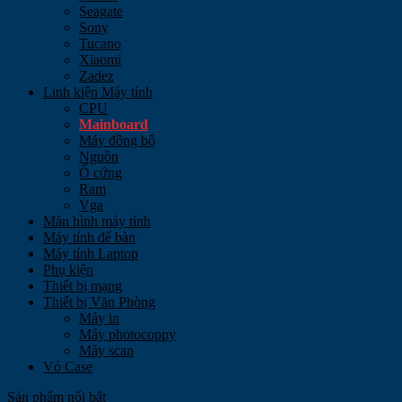
Seagate
Sony
Tucano
Xiaomi
Zadez
Linh kiện Máy tính
CPU
Mainboard
Máy đồng bộ
Nguồn
Ổ cứng
Ram
Vga
Màn hình máy tính
Máy tính để bàn
Máy tính Laptop
Phụ kiện
Thiết bị mạng
Thiết bị Văn Phòng
Máy in
Máy photocoppy
Máy scan
Vỏ Case
Sản phẩm nổi bật