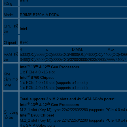
Asus
Hãng
Model
PRIME B760M-A DDR4
CPU hỗ
Intel
trợ
Chipset
B760
4 x DIMM, Max. 1
RAM hỗ
5333(OC)/5066(OC)/5000(OC)/4800(OC)/4600(OC)/4400(OC)/426
trợ
3466(OC)/3400(OC)/3333(OC)/3200/3000/2933/2800/2666/2400/
®
th
th
Intel
13
& 12
Gen Processors
1 x PCIe 4.0 x16 slot
Khe
®
Intel
B760 Chipset
cắm mở
1 x PCIe 4.0 x16 slot (supports x4 mode)
rộng
1 x PCIe 4.0 x16 slot (supports x1 mode)
Total supports 2 x M.2 slots and 4x SATA 6Gb/s ports*
®
th
th
Intel
13
& 12
Gen Processors
M.2_1 slot (Key M), type 2242/2260/2280 (supports PCIe 4.0 x4
Ổ cứng
®
Intel
B760 Chipset
hỗ trợ
M.2_2 slot (Key M), type 2242/2260/2280 (supports PCIe 4.0 x4
4 x SATA 6Gb/s ports