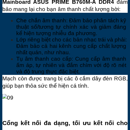
Mainboard ASUS PRIME B760M-A DDR4
 đảm 
bảo mang lại cho bạn âm thanh chất lượng bời:
Che chắn âm thanh: Đảm bảo phân tách kỹ 
thuật số/tương tự chính xác và giảm đáng 
kể hiện tượng nhiễu đa phương.
Lớp riêng biệt cho các bản nhạc trái và phải: 
Đảm bảo cả hai kênh cung cấp chất lượng 
nhất quán, như nhau.
Tụ âm thanh cao cấp: Cung cấp âm thanh 
ấm áp, tự nhiên và đắm chìm với độ rõ nét 
và độ trung thực đặc biệt.
Mạch còn được trang bị các ô cắm dây đèn RGB, 
giúp bạn thỏa sức thể hiện cá tính.
Cổng kết nối đa dạng, tối ưu kết nối cho 