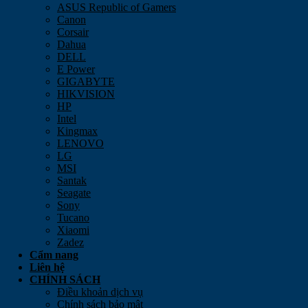
ASUS Republic of Gamers
Canon
Corsair
Dahua
DELL
E Power
GIGABYTE
HIKVISION
HP
Intel
Kingmax
LENOVO
LG
MSI
Santak
Seagate
Sony
Tucano
Xiaomi
Zadez
Cẩm nang
Liên hệ
CHÍNH SÁCH
Điều khoản dịch vụ
Chính sách bảo mật