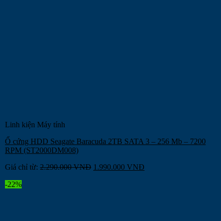
Linh kiện Máy tính
Ổ cứng HDD Seagate Baracuda 2TB SATA 3 – 256 Mb – 7200
RPM (ST2000DM008)
Giá chỉ từ:
2.290.000
VNĐ
1.990.000
VNĐ
-22%