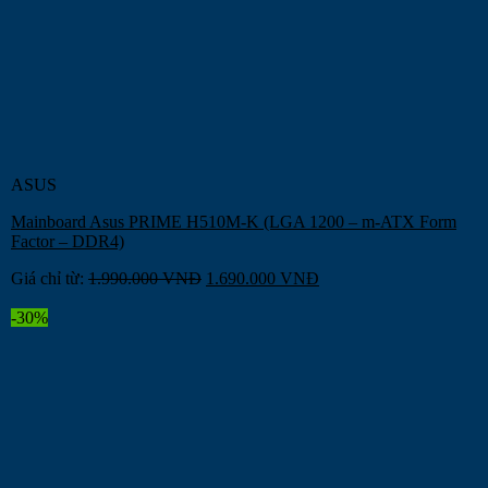
ASUS
Mainboard Asus PRIME H510M-K (LGA 1200 – m-ATX Form
Factor – DDR4)
Giá chỉ từ:
1.990.000
VNĐ
1.690.000
VNĐ
-30%