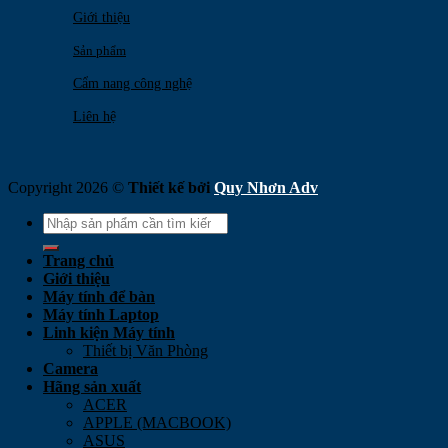
Giới thiệu
Sản phẩm
Cẩm nang công nghệ
Liên hệ
Copyright 2026 ©
Thiết kế bởi
Quy Nhơn Adv
Search
for:
Trang chủ
Giới thiệu
Máy tính để bàn
Máy tính Laptop
Linh kiện Máy tính
Thiết bị Văn Phòng
Camera
Hãng sản xuất
ACER
APPLE (MACBOOK)
ASUS