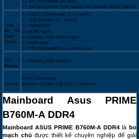
1 x SPI TPM header (14-1pin)
1 x 20-3 pin System Panel header with Chassis intrude function
2 x USB 3.2 Gen 2 ports (2 x Type-A )
4 x USB 2.0 ports (4 x Type-A)
Cổng
1 x DisplayPort
®
kết nối
2 x HDMI
ports
(Back
1 x Realtek 2.5Gb Ethernet port
Panel)
3 x Audio jacks
1 x PS/2 Keyboard/Mouse combo port
LAN /
1 x Realtek 2.5Gb Ethernet
Wireless
mATX Form Factor
Kích cỡ
9.6 inch x 9.6 inch ( 24.4 cm x 24.4 cm )
Mainboard Asus PRIME 
B760M-A DDR4
Mainboard ASUS PRIME B760M-A DDR4
 là 
bo 
mạch chủ 
được thiết kế chuyên nghiệp để giải 