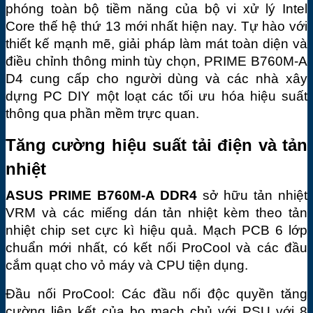
phóng toàn bộ tiềm năng của bộ vi xử lý Intel 
Core thế hệ thứ 13 mới nhất hiện nay. Tự hào với 
thiết kế mạnh mẽ, giải pháp làm mát toàn diện và 
điều chỉnh thông minh tùy chọn, PRIME B760M-A 
D4 cung cấp cho người dùng và các nhà xây 
dựng PC DIY một loạt các tối ưu hóa hiệu suất 
thông qua phần mềm trực quan.
Tăng cường hiệu suất tải điện và tản 
nhiệt
ASUS PRIME B760M-A DDR4
 sở hữu tản nhiệt 
VRM và các miếng dán tản nhiệt kèm theo tản 
nhiệt chip set cực kì hiệu quả. Mạch PCB 6 lớp 
chuẩn mới nhất, có kết nối ProCool và các đầu 
cắm quạt cho vỏ máy và CPU tiện dụng.
Đầu nối ProCool: Các đầu nối độc quyền tăng 
cường liên kết của bo mạch chủ với PSU với 8 