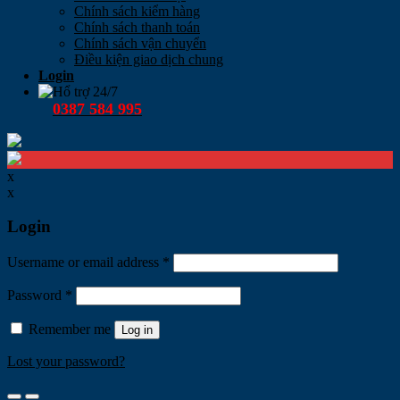
Chính sách kiểm hàng
Chính sách thanh toán
Chính sách vận chuyển
Điều kiện giao dịch chung
Login
Hổ trợ 24/7
0387 584 995
x
x
Login
Username or email address
*
Password
*
Remember me
Log in
Lost your password?