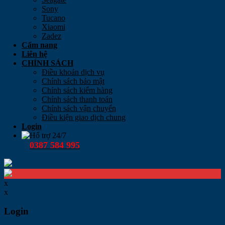
Sony
Tucano
Xiaomi
Zadez
Cẩm nang
Liên hệ
CHÍNH SÁCH
Điều khoản dịch vụ
Chính sách bảo mật
Chính sách kiểm hàng
Chính sách thanh toán
Chính sách vận chuyển
Điều kiện giao dịch chung
Login
Hổ trợ 24/7
0387 584 995
x
x
Login