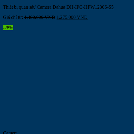
Thiết bị quan sát/ Camera Dahua DH-IPC-HFW1230S-S5
Giá chỉ từ:
1.490.000
VNĐ
1.275.000
VNĐ
-28%
Camera