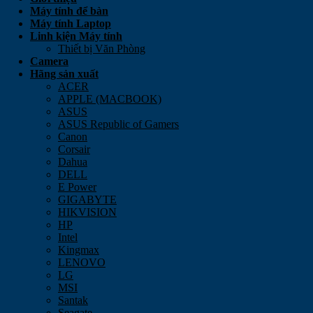
Máy tính để bàn
Máy tính Laptop
Linh kiện Máy tính
Thiết bị Văn Phòng
Camera
Hãng sản xuất
ACER
APPLE (MACBOOK)
ASUS
ASUS Republic of Gamers
Canon
Corsair
Dahua
DELL
E Power
GIGABYTE
HIKVISION
HP
Intel
Kingmax
LENOVO
LG
MSI
Santak
Seagate