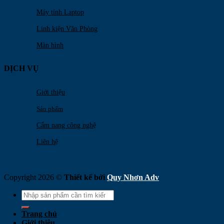
Máy tính Laptop
Linh kiện Văn Phòng
Màn hình
DỊCH VỤ
Giới thiệu
Sản phẩm
Cẩm nang công nghệ
Liên hệ
Copyright 2026 ©
Thiết kế bởi
Quy Nhơn Adv
Search
for:
Trang chủ
Giới thiệu