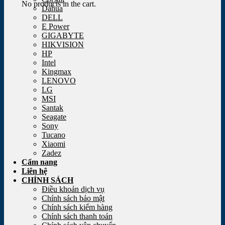
No products in the cart.
Dahua
DELL
E Power
GIGABYTE
HIKVISION
HP
Intel
Kingmax
LENOVO
LG
MSI
Santak
Seagate
Sony
Tucano
Xiaomi
Zadez
Cẩm nang
Liên hệ
CHÍNH SÁCH
Điều khoản dịch vụ
Chính sách bảo mật
Chính sách kiểm hàng
Chính sách thanh toán