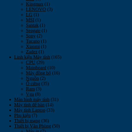
Kingmax
(1)
LENOVO
(3)
LG
(1)
MSI
(1)
Santak
(1)
Seagate
(1)
Sony
(2)
Tucano
(1)
Xiaomi
(1)
Zadez
(1)
Linh kiện Máy tính
(165)
CPU
(29)
Mainboard
(10)
Máy đồng bộ
(16)
Nguồn
(2)
Ổ cứng
(35)
Ram
(3)
Vga
(8)
Màn hình máy tính
(31)
Máy tính để bàn
(14)
Máy tính Laptop
(33)
Phụ kiện
(7)
Thiết bị mạng
(36)
Thiết bị Văn Phòng
(50)
Máy in
(7)