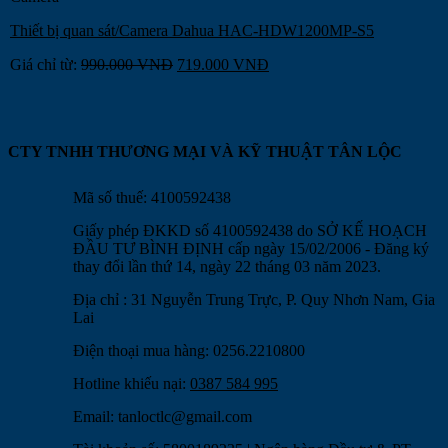
Thiết bị quan sát/Camera Dahua HAC-HDW1200MP-S5
Giá chỉ từ:
990.000
VNĐ
719.000
VNĐ
CTY TNHH THƯƠNG MẠI VÀ KỸ THUẬT TÂN LỘC
Mã số thuế: 4100592438
Giấy phép ĐKKD số 4100592438 do SỞ KẾ HOẠCH
ĐẦU TƯ BÌNH ĐỊNH cấp ngày 15/02/2006 - Đăng ký
thay đổi lần thứ 14, ngày 22 tháng 03 năm 2023.
Địa chỉ : 31 Nguyễn Trung Trực, P. Quy Nhơn Nam, Gia
Lai
Điện thoại mua hàng: 0256.2210800
Hotline khiếu nại:
0387 584 995
Email:
tanloctlc@gmail.com