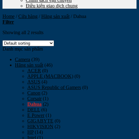
Chính sách vận chuyển
Điều kiện giao dịch chung
Home
/
Cửa hàng
/
Hãng sản xuất
/
Dahua
Filter
Showing all 2 results
Danh mục sản phẩm
Camera
(39)
Hãng sản xuất
(46)
ACER
(0)
APPLE (MACBOOK)
(0)
ASUS
(4)
ASUS Republic of Gamers
(0)
Canon
(2)
Corsair
(1)
Dahua
(2)
DELL
(6)
E Power
(1)
GIGABYTE
(0)
HIKVISION
(2)
HP
(14)
Intel
(1)