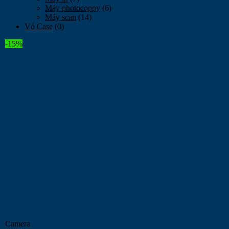
Máy photocoppy
(6)
Máy scan
(14)
Vỏ Case
(0)
-15%
Camera