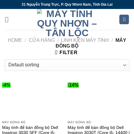
Skip
31 Nguyễn Trung Trực, P. Quy Nhơn Nam, Tỉnh Gia Lai
to
content
HOME
/
CỬA HÀNG
/
LINH KIỆN MÁY TÍNH
/
MÁY
ĐỒNG BỘ
FILTER
-4%
-14%
MÁY ĐỒNG BỘ
MÁY ĐỒNG BỘ
Máy tính để bàn đồng bộ Dell
Máy tính để bàn đồng bộ Dell
Inspiron 3030 SFF (Core i5-
Inspiron 3030T (Core i5- 14400 |