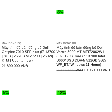
-5%
MÁY ĐỒNG BỘ
MÁY ĐỒNG BỘ
Máy tính để bàn đồng bộ Dell
Máy tính để bàn đồng bộ Dell
Optiplex 7010 SFF plus (i7-13700
Vostro 3020 MT MTI72062W1-
| 8GB | 256GB M.2 SSD | 260W|
8G-512G (Core i7 13700/ Intel
K_M | Ubuntu | 3yr)
B660/ 8GB DDR4/ 512GB SSD/
WF_BT/ Windows 11 Home)
21.890.000
VNĐ
20.990.000
VNĐ
19.950.000
VNĐ
-5%
-12%