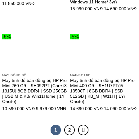
Windows 11 Home/ 3yr)
11.850.000
VNĐ
15.990.000
VNĐ
14.690.000
VNĐ
-6%
-5%
MÁY ĐỒNG BỘ
MAINBOARD
Máy tình để bàn đồng bộ HP Pro
Máy tính để bàn đồng bộ HP Pro
Mini 260 G9 – 9H092PT (Core i3
Mini 400 G9 _ 9H1U7PT(i5
1315U| 8GB DDR4 | SSD 256GB
13500T | 8GB DDR4 | SSD
| USB M & KB/ Win11Home | 1Y
512GB | KB_M | W11H | 1Yr
Onsite)
Onsite)
10.590.000
VNĐ
9.979.000
VNĐ
14.690.000
VNĐ
14.090.000
VNĐ
1
2