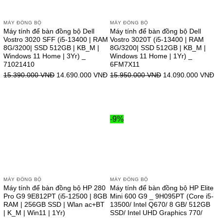
MÁY ĐỒNG BỘ
MÁY ĐỒNG BỘ
Máy tính để bàn đồng bộ Dell
Máy tính để bàn đồng bộ Dell
Vostro 3020 SFF (i5-13400 | RAM
Vostro 3020T (i5-13400 | RAM
8G/3200| SSD 512GB | KB_M |
8G/3200| SSD 512GB | KB_M |
Windows 11 Home | 3Yr) _
Windows 11 Home | 1Yr) _
71021410
6FM7X11
15.390.000
VNĐ
14.690.000
VNĐ
15.950.000
VNĐ
14.090.000
VNĐ
-9%
MÁY ĐỒNG BỘ
MÁY ĐỒNG BỘ
Máy tính để bàn đồng bộ HP 280
Máy tính để bàn đồng bộ HP Elite
Pro G9 9E812PT (i5-12500 | 8GB
Mini 600 G9 _ 9H095PT (Core i5-
RAM | 256GB SSD | Wlan ac+BT
13500/ Intel Q670/ 8 GB/ 512GB
| K_M | Win11 | 1Yr)
SSD/ Intel UHD Graphics 770/