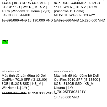
14400 | 8GB DDR5 4400MHZ |
8Gb DDR5 4400MHZ | 512GB
512GB SSD | Wifi 6 _ BT 5.2 |
SSD | Wifi 6 _ BT 5.2 | 180w
180w |Windows 11 Home | 2yrs)
|Windows 11 Home) _
_42IN3030S14400
MTI51015W1-8G-512G-2Y
15.690.000
VNĐ
15.190.000
VNĐ
17.690.000
VNĐ
15.290.000
VNĐ
-7%
MÁY ĐỒNG BỘ
MÁY ĐỒNG BỘ
Máy tính để bàn đồng bộ Dell
Máy tính để bàn đồng bộ Dell
OptiPlex 7010 SFF (i3-12100|
OptiPlex 7010 SFF (i5-13500 |
8GB | 512GB SSD | KB_M |
8GB | 512GB SSD | KB_M |
WinHome11| 1Yr )
Ubuntu | 1Yr
)_7010SFF8G5121Y
11.690.000
VNĐ
10.950.000
VNĐ
14.490.000
VNĐ