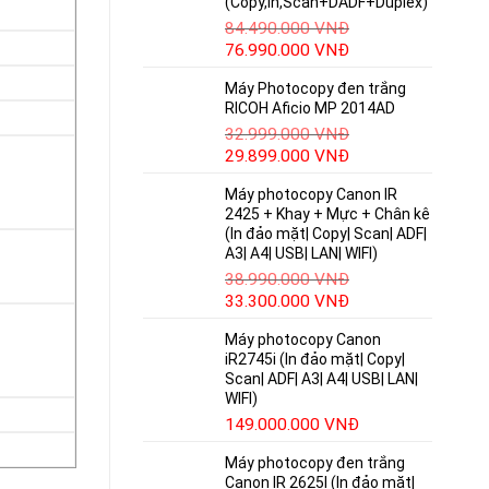
(Copy,In,Scan+DADF+Duplex)
84.490.000
VNĐ
76.990.000
VNĐ
Máy Photocopy đen trắng
RICOH Aficio MP 2014AD
32.999.000
VNĐ
29.899.000
VNĐ
Máy photocopy Canon IR
2425 + Khay + Mực + Chân kê
(In đảo mặt| Copy| Scan| ADF|
A3| A4| USB| LAN| WIFI)
38.990.000
VNĐ
33.300.000
VNĐ
Máy photocopy Canon
iR2745i (In đảo mặt| Copy|
Scan| ADF| A3| A4| USB| LAN|
WIFI)
149.000.000
VNĐ
Máy photocopy đen trắng
Canon IR 2625I (In đảo mặt|