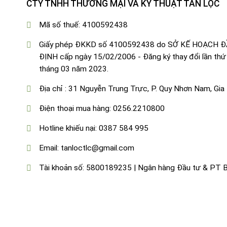
CTY TNHH THƯƠNG MẠI VÀ KỸ THUẬT TÂN LỘC
Mã số thuế: 4100592438
Giấy phép ĐKKD số 4100592438 do SỞ KẾ HOẠCH 
ĐỊNH cấp ngày 15/02/2006 - Đăng ký thay đổi lần thứ
tháng 03 năm 2023.
Địa chỉ : 31 Nguyễn Trung Trực, P. Quy Nhơn Nam, Gia 
Điện thoại mua hàng: 0256.2210800
Hotline khiếu nại:
0387 584 995
Email:
tanloctlc@gmail.com
Tài khoản số: 5800189235 | Ngân hàng Đầu tư & PT B