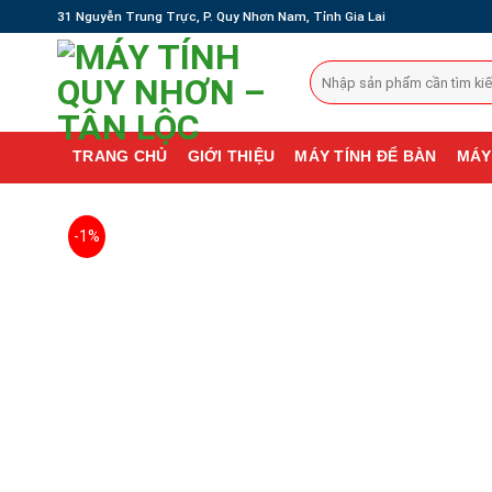
Skip
31 Nguyễn Trung Trực, P. Quy Nhơn Nam, Tỉnh Gia Lai
to
content
Search
for:
TRANG CHỦ
GIỚI THIỆU
MÁY TÍNH ĐỂ BÀN
MÁY
-1%