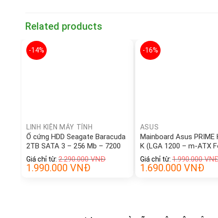
Related products
-14%
-16%
LINH KIỆN MÁY TÍNH
ASUS
Ổ cứng HDD Seagate Baracuda
Mainboard Asus PRIME
2TB SATA 3 – 256 Mb – 7200
K (LGA 1200 – m-ATX 
RPM (ST2000DM008)
Factor – DDR4)
2.290.000
VNĐ
1.990.000
VN
Giá chỉ từ:
Giá chỉ từ:
1.990.000
VNĐ
1.690.000
VNĐ