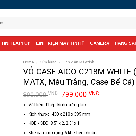
 TÍNH LAPTOP
LINH KIỆN MÁY TÍNH
CAMERA
HÃNG SẢ
Home
/
Cửa hàng
/
Linh kiện Máy tính
VỎ CASE AIGO C218M WHITE (
MATX, Màu Trắng, Case Bể Cá)
799.000
VNĐ
VNĐ
800.000
Vật liệu: Thép, kính cường lực
Kích thước: 430 x 218 x 395 mm
HDD / SDD: 3.5″ x 2, 2.5″ x 1
Khe cắm mở rộng: 5 khe tiêu chuẩn