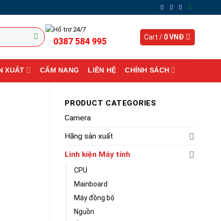
Hổ trợ 24/7
Cart /
0
VNĐ
0387 584 995
N XUẤT
CẨM NANG
LIÊN HỆ
CHÍNH SÁCH
PRODUCT CATEGORIES
Camera
Hãng sản xuất
Linh kiện Máy tính
CPU
Mainboard
Máy đồng bộ
Nguồn