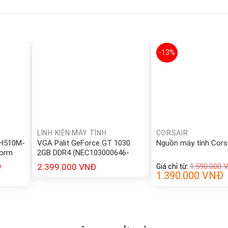
-13%
LINH KIỆN MÁY TÍNH
CORSAIR
 H510M-
VGA Palit GeForce GT 1030
Nguồn máy tính Cors
Form
2GB DDR4 (NEC103000646-
1082F)
Đ
2.399.000
VNĐ
1.590.000
Giá chỉ từ:
1.390.000
VNĐ