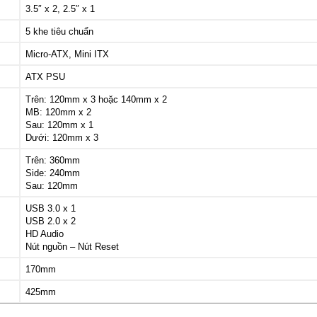
3.5″ x 2, 2.5″ x 1
5 khe tiêu chuẩn
Micro-ATX, Mini ITX
ATX PSU
Trên: 120mm x 3 hoặc 140mm x 2
MB: 120mm x 2
Sau: 120mm x 1
Dưới: 120mm x 3
Trên: 360mm
Side: 240mm
Sau: 120mm
USB 3.0 x 1
USB 2.0 x 2
HD Audio
Nút nguồn – Nút Reset
170mm
425mm