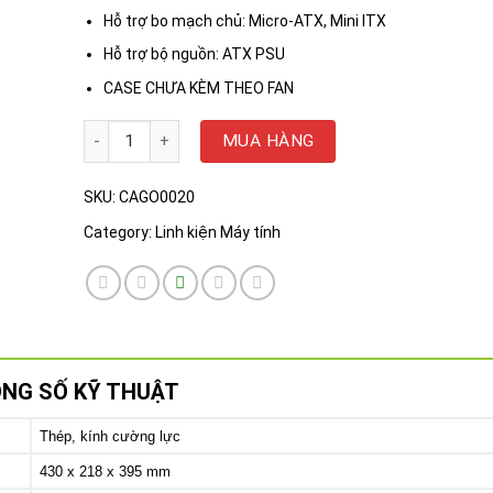
Hỗ trợ bo mạch chủ: Micro-ATX, Mini ITX
Hỗ trợ bộ nguồn: ATX PSU
CASE CHƯA KÈM THEO FAN
VỎ CASE AIGO C218M WHITE ( MATX, Màu Trắng, Case Bể
MUA HÀNG
SKU:
CAGO0020
Category:
Linh kiện Máy tính
NG SỐ KỸ THUẬT
Thép, kính cường lực
430 x 218 x 395 mm