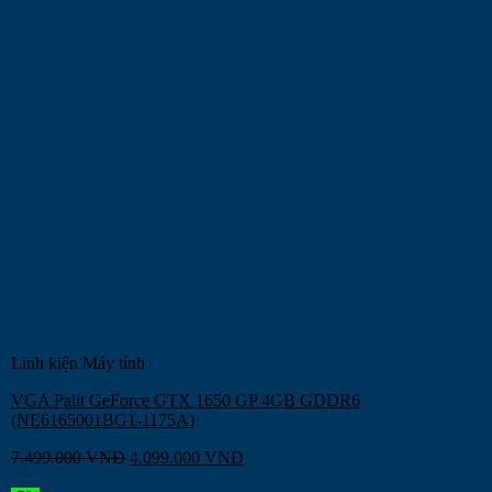
Linh kiện Máy tính
VGA Palit GeForce GTX 1650 GP 4GB GDDR6
(NE6165001BG1-1175A)
7.499.000
VNĐ
4.099.000
VNĐ