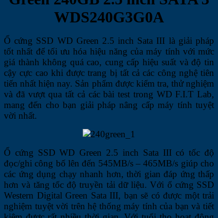
WDS240G3G0A
Ổ cứng SSD WD Green 2.5 inch Sata III là giải pháp
tốt nhất để tối ưu hóa hiệu năng của máy tính với mức
giá thành không quá cao, cung cấp hiệu suất và độ tin
cậy cực cao khi được trang bị tất cả các công nghệ tiên
tiến nhất hiện nay. Sản phẩm được kiểm tra, thử nghiệm
và đã vượt qua tất cả các bài test trong WD F.I.T Lab,
mang đến cho bạn giải pháp nâng cấp máy tính tuyệt
vời nhất.
Ổ cứng SSD WD Green 2.5 inch Sata III có tốc độ
đọc/ghi công bố lên đến 545MB/s – 465MB/s giúp cho
các ứng dụng chạy nhanh hơn, thời gian đáp ứng thấp
hơn và tăng tốc độ truyền tải dữ liệu. Với ổ cứng SSD
Western Digital Green Sata III, bạn sẽ có được một trải
nghiệm tuyệt vời trên hệ thống máy tính của bạn và tiết
kiệm được rất nhiều thời gian. Với tuổi thọ hoạt động