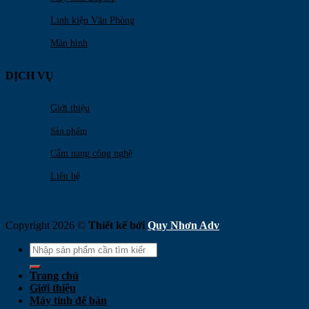
Linh kiện Văn Phòng
Màn hình
DỊCH VỤ
Giới thiệu
Sản phẩm
Cẩm nang công nghệ
Liên hệ
Copyright 2026 ©
Thiết kế bởi
Quy Nhơn Adv
Search
for:
Trang chủ
Giới thiệu
Máy tính để bàn