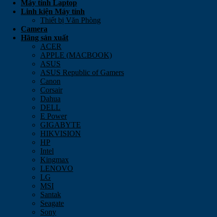
Máy tính Laptop
Linh kiện Máy tính
Thiết bị Văn Phòng
Camera
Hãng sản xuất
ACER
APPLE (MACBOOK)
ASUS
ASUS Republic of Gamers
Canon
Corsair
Dahua
DELL
E Power
GIGABYTE
HIKVISION
HP
Intel
Kingmax
LENOVO
LG
MSI
Santak
Seagate
Sony