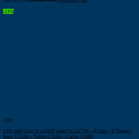
Giá chỉ từ:
1.199.000
VNĐ
999.000
VNĐ
-21%
CPU
CPU Intel Core i3 14100F (Intel LGA1700 – 4 Core – 8 Thread –
Base 3.5Ghz – Turbo 4.7Ghz – Cache 12MB)