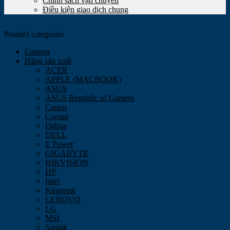
Chính sách vận chuyển
Điều kiện giao dịch chung
Product categories
Camera
Hãng sản xuất
ACER
APPLE (MACBOOK)
ASUS
ASUS Republic of Gamers
Canon
Corsair
Dahua
DELL
E Power
GIGABYTE
HIKVISION
HP
Intel
Kingmax
LENOVO
LG
MSI
Santak