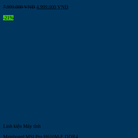
7.999.000
VNĐ
4.999.000
VNĐ
-21%
Linh kiện Máy tính
Mainboard MSI Pro H610M-E DDR4