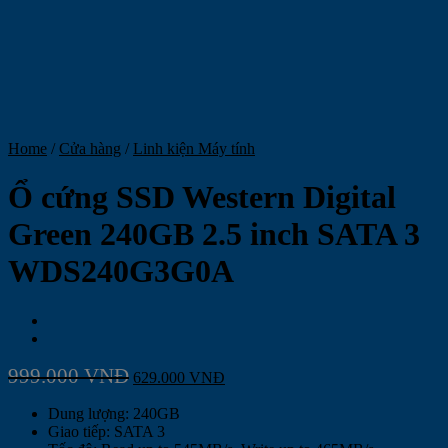
Home
/
Cửa hàng
/
Linh kiện Máy tính
Ổ cứng SSD Western Digital
Green 240GB 2.5 inch SATA 3
WDS240G3G0A
999.000
VNĐ
629.000
VNĐ
Dung lượng: 240GB
Giao tiếp: SATA 3