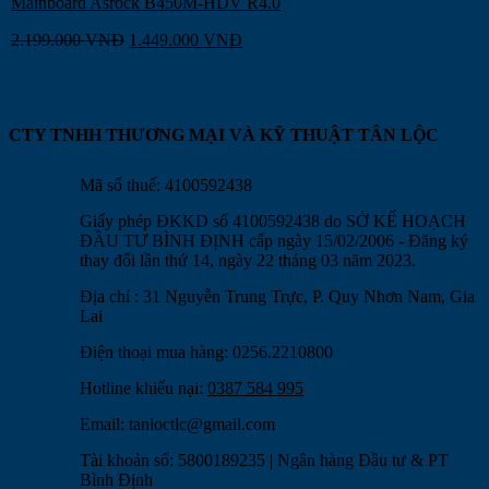
Mainboard Asrock B450M-HDV R4.0
2.199.000
VNĐ
1.449.000
VNĐ
CTY TNHH THƯƠNG MẠI VÀ KỸ THUẬT TÂN LỘC
Mã số thuế: 4100592438
Giấy phép ĐKKD số 4100592438 do SỞ KẾ HOẠCH
ĐẦU TƯ BÌNH ĐỊNH cấp ngày 15/02/2006 - Đăng ký
thay đổi lần thứ 14, ngày 22 tháng 03 năm 2023.
Địa chỉ : 31 Nguyễn Trung Trực, P. Quy Nhơn Nam, Gia
Lai
Điện thoại mua hàng: 0256.2210800
Hotline khiếu nại:
0387 584 995
Email:
tanloctlc@gmail.com
Tài khoản số: 5800189235 | Ngân hàng Đầu tư & PT
Bình Định