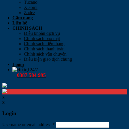
Tucano
Xiaomi
Zadez
Cẩm nang
Liên hệ
CHÍNH SÁCH
Điều khoản dịch vụ
Chính sách bảo mật
Chính sách kiểm hàng
Chính sách thanh toán
Chính sách vận chuyển
Điều kiện giao dịch chung
Login
Hổ trợ 24/7
0387 584 995
x
x
Login
Username or email address
*