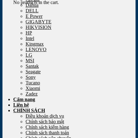
No products in the cart.
Dahua
DELL
E Power
GIGABYTE
HIKVISION
HP
Intel
Kingmax
LENOVO
LG
MSI
Santak
Seagate
Sony
Tucano
Xiaomi
Zadez
Cẩm nang
Liên hệ
CHÍNH SÁCH
Điều khoản dịch vụ
Chính sách bảo mật
Chính sách kiểm hàng
Chính sách thanh toán