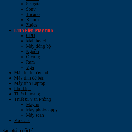
Seagate
Sony
Tucano
Xiaomi
Zadez
Linh kiện Máy tính
CPU
Mainboard
Máy đồng bộ
Nguồn
Ổ cứng
Ram
Vga
Màn hình máy tính
Máy tính để bàn
Máy tính Laptop
Phụ kiện
Thiết bị mạng
Thiết bị Văn Phòng
Máy in
Máy photocoppy
Máy scan
Vỏ Case
Sản phẩm nổi bật