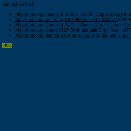
Sản phẩm nổi bật
Máy photocopy Canon IR 2530w+DADF+Duplex (Copy,In
Máy Photocopy đen trắng RICOH Aficio MP 2014AD
32.99
Máy photocopy Canon IR 2425 + Khay + Mực + Chân kê (In 
Máy photocopy Canon iR2745i (In đảo mặt| Copy| Scan| AD
Máy photocopy đen trắng Canon IR 2625I (In đảo mặt| Copy
-46%