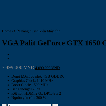
Home
/
Cửa hàng
/
Linh kiện Máy tính
VGA Palit GeForce GTX 1650
7.499.000
VNĐ
4.099.000
VNĐ
Dung lượng bộ nhớ: 4GB GDDR6
Graphics Clock: 1410 MHz
Boost Clock: 1590 MHz
Băng thông: 128bit
Kết nối: HDMI 2.0b, DP1.4a x 2
Nguồn yêu cầu: 300 W
VGA