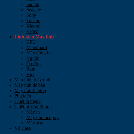
Santak
Seagate
Sony
Tucano
Xiaomi
Zadez
Linh kiện Máy tính
CPU
Mainboard
Máy đồng bộ
Nguồn
Ổ cứng
Ram
Vga
Màn hình máy tính
Máy tính để bàn
Máy tính Laptop
Phụ kiện
Thiết bị mạng
Thiết bị Văn Phòng
Máy in
Máy photocoppy
Máy scan
Vỏ Case