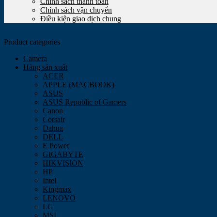
Chính sách thanh toán
Chính sách vận chuyển
Điều kiện giao dịch chung
Product categories
Camera
Hãng sản xuất
ACER
APPLE (MACBOOK)
ASUS
ASUS Republic of Gamers
Canon
Corsair
Dahua
DELL
E Power
GIGABYTE
HIKVISION
HP
Intel
Kingmax
LENOVO
LG
MSI