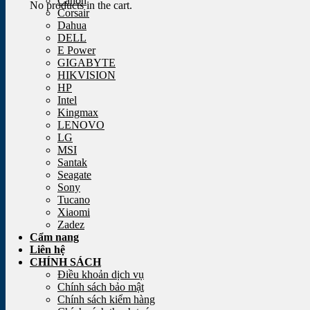
Canon
No products in the cart.
Corsair
Dahua
DELL
E Power
GIGABYTE
HIKVISION
HP
Intel
Kingmax
LENOVO
LG
MSI
Santak
Seagate
Sony
Tucano
Xiaomi
Zadez
Cẩm nang
Liên hệ
CHÍNH SÁCH
Điều khoản dịch vụ
Chính sách bảo mật
Chính sách kiểm hàng