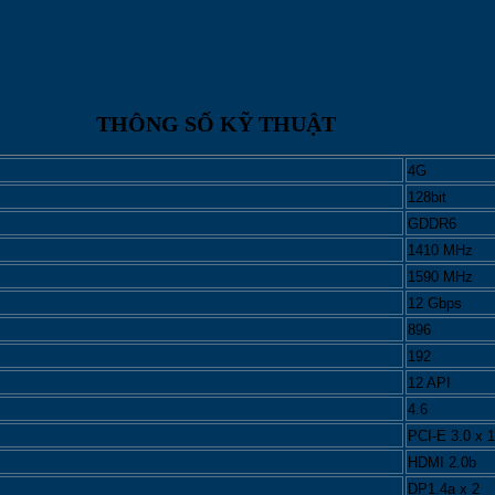
THÔNG SỐ KỸ THUẬT
4G
128bit
GDDR6
1410 MHz
1590 MHz
12 Gbps
896
192
12 API
4.6
PCI-E 3.0 x 
HDMI 2.0b
DP1.4a x 2