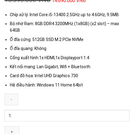
15.390.000
VNĐ
14.690.000
VNĐ
Chíp xử lý: Intel Core i5-13400 2.5GHz up to 4.6GHz, 9.5MB
Bộ nhớ Ram: 8GB DDR4 3200MHz (1x8GB) (x2 slot) – max
64GB
Ổ đĩa cứng: 512GB SSD M.2 PCIe NVMe
Ổ đĩa quang: Không
Cổng xuất hình:1x HDMI,1x Displayport 1.4
Kết nối mạng: Lan Gigabit, Wifi + Bluetooth
Card đồ họa: Intel UHD Graphics 730
Hệ điều hành: Windows 11 Home 64bit
Máy
tính
để
bàn