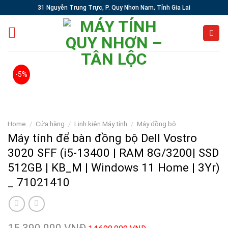
Skip
31 Nguyễn Trung Trực, P. Quy Nhơn Nam, Tỉnh Gia Lai
to
content
-5%
Home
/
Cửa hàng
/
Linh kiện Máy tính
/
Máy đồng bộ
Máy tính để bàn đồng bộ Dell Vostro
3020 SFF (i5-13400 | RAM 8G/3200| SSD
512GB | KB_M | Windows 11 Home | 3Yr)
_ 71021410