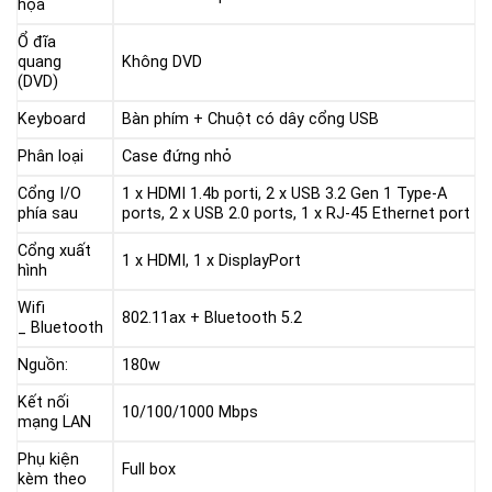
họa
|
3Yr)
Ổ đĩa
quang
Không DVD
_
(DVD)
71021410
quantity
Keyboard
Bàn phím + Chuột có dây cổng USB
Phân loại
Case đứng nhỏ
Cổng I/O
1 x HDMI 1.4b porti, 2 x USB 3.2 Gen 1 Type-A
phía sau
ports, 2 x USB 2.0 ports, 1 x RJ-45 Ethernet port
Cổng xuất
1 x HDMI, 1 x DisplayPort
hình
Wifi
802.11ax + Bluetooth 5.2
_ Bluetooth
Nguồn:
180w
Kết nối
10/100/1000 Mbps
mạng LAN
Phụ kiện
Full box
kèm theo