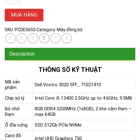
đồng
bộ
MUA HÀNG
Dell
Vostro
SKU:
PCDE0650
Category:
Máy đồng bộ
3020
SFF
(i5-
Description
13400
|
THÔNG SỐ KỸ THUẬT
RAM
8G/3200|
Mã sản
Dell Vostro 3020 SFF_ 71021410
SSD
phẩm
512GB
Chíp xử lý
Intel Core i5-13400 2.5GHz up to 4.6GHz, 9.5MB
|
KB_M
Bộ nhớ
8GB DDR4 3200MHz (1x8GB), 2 khe cắm Ram –
Ram
max 64GB
|
Windows
Ổ đĩa cứng
SSD 512Gb PCIe NVMe
11
Card đồ
Home
Intel UHD Graphics 730