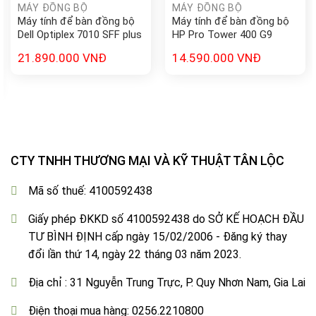
MÁY ĐỒNG BỘ
MÁY ĐỒNG BỘ
Máy tính để bàn đồng bộ
Máy tính để bàn đồng bộ
Dell Optiplex 7010 SFF plus
HP Pro Tower 400 G9
(i7-13700 | 8GB | 256GB
9H1T4PT (Intel Core i5-
21.890.000
VNĐ
14.590.000
VNĐ
M.2 SSD | 260W| K_M |
13500 | 8GB | 512GB SSD |
Ubuntu | 3yr)
Intel UHD Graphics 770 |
Windows 11 Home)
CTY TNHH THƯƠNG MẠI VÀ KỸ THUẬT TÂN LỘC
Mã số thuế: 4100592438
Giấy phép ĐKKD số 4100592438 do SỞ KẾ HOẠCH ĐẦU
TƯ BÌNH ĐỊNH cấp ngày 15/02/2006 - Đăng ký thay
đổi lần thứ 14, ngày 22 tháng 03 năm 2023.
Địa chỉ : 31 Nguyễn Trung Trực, P. Quy Nhơn Nam, Gia Lai
Điện thoại mua hàng: 0256.2210800