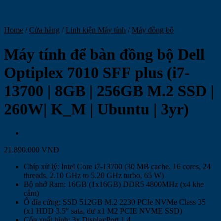
Home
/
Cửa hàng
/
Linh kiện Máy tính
/
Máy đồng bộ
Máy tính để bàn đồng bộ Dell
Optiplex 7010 SFF plus (i7-
13700 | 8GB | 256GB M.2 SSD |
260W| K_M | Ubuntu | 3yr)
21.890.000
VNĐ
Chíp xử lý: Intel Core i7-13700 (30 MB cache, 16 cores, 24
threads, 2.10 GHz to 5.20 GHz turbo, 65 W)
Bộ nhớ Ram: 16GB (1x16GB) DDR5 4800MHz (x4 khe
cắm)
Ổ đĩa cứng: SSD 512GB M.2 2230 PCIe NVMe Class 35
(x1 HDD 3.5″ sata, dư x1 M2 PCIE NVME SSD)
Cổn xuất hình: 3x DisplayPort 1.4