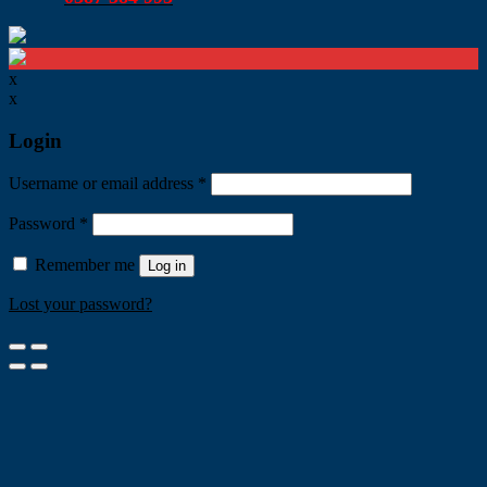
x
x
Login
Username or email address
*
Password
*
Remember me
Log in
Lost your password?