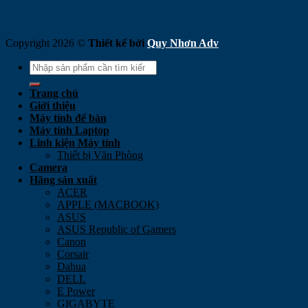
Copyright 2026 ©
Thiết kế bởi
Quy Nhơn Adv
Search
for:
Trang chủ
Giới thiệu
Máy tính để bàn
Máy tính Laptop
Linh kiện Máy tính
Thiết bị Văn Phòng
Camera
Hãng sản xuất
ACER
APPLE (MACBOOK)
ASUS
ASUS Republic of Gamers
Canon
Corsair
Dahua
DELL
E Power
GIGABYTE