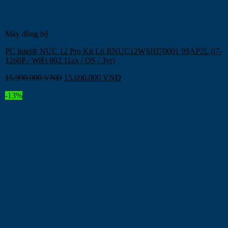
Máy đồng bộ
PC Intel® NUC 12 Pro Kit L6 RNUC12WSHI70001 99AP2L (i7-
1260P / WiFi 802.11ax / OS / 3yr)
15.990.000
VNĐ
15.690.000
VNĐ
-13%