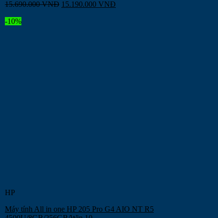
15.690.000
VNĐ
15.190.000
VNĐ
-10%
HP
Máy tính All in one HP 205 Pro G4 AIO NT R5
4500U/8GB/256GB/Win 10