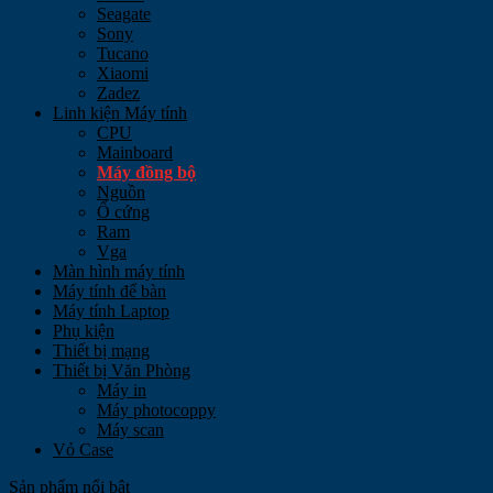
Seagate
Sony
Tucano
Xiaomi
Zadez
Linh kiện Máy tính
CPU
Mainboard
Máy đồng bộ
Nguồn
Ổ cứng
Ram
Vga
Màn hình máy tính
Máy tính để bàn
Máy tính Laptop
Phụ kiện
Thiết bị mạng
Thiết bị Văn Phòng
Máy in
Máy photocoppy
Máy scan
Vỏ Case
Sản phẩm nổi bật