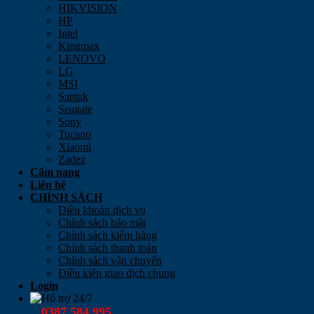
HIKVISION
HP
Intel
Kingmax
LENOVO
LG
MSI
Santak
Seagate
Sony
Tucano
Xiaomi
Zadez
Cẩm nang
Liên hệ
CHÍNH SÁCH
Điều khoản dịch vụ
Chính sách bảo mật
Chính sách kiểm hàng
Chính sách thanh toán
Chính sách vận chuyển
Điều kiện giao dịch chung
Login
Hổ trợ 24/7
0387 584 995