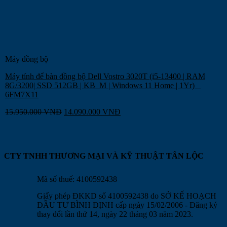
Máy đồng bộ
Máy tính để bàn đồng bộ Dell Vostro 3020T (i5-13400 | RAM
8G/3200| SSD 512GB | KB_M | Windows 11 Home | 1Yr) _
6FM7X11
15.950.000
VNĐ
14.090.000
VNĐ
CTY TNHH THƯƠNG MẠI VÀ KỸ THUẬT TÂN LỘC
Mã số thuế: 4100592438
Giấy phép ĐKKD số 4100592438 do SỞ KẾ HOẠCH
ĐẦU TƯ BÌNH ĐỊNH cấp ngày 15/02/2006 - Đăng ký
thay đổi lần thứ 14, ngày 22 tháng 03 năm 2023.