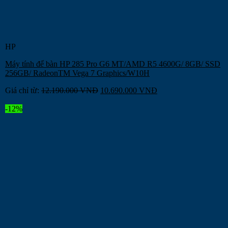
HP
Máy tính để bàn HP 285 Pro G6 MT/AMD R5 4600G/ 8GB/ SSD
256GB/ RadeonTM Vega 7 Graphics/W10H
Giá chỉ từ:
12.190.000
VNĐ
10.690.000
VNĐ
-12%