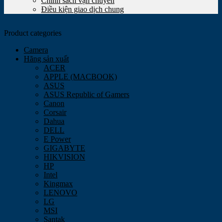
Chính sách vận chuyển
Điều kiện giao dịch chung
Product categories
Camera
Hãng sản xuất
ACER
APPLE (MACBOOK)
ASUS
ASUS Republic of Gamers
Canon
Corsair
Dahua
DELL
E Power
GIGABYTE
HIKVISION
HP
Intel
Kingmax
LENOVO
LG
MSI
Santak