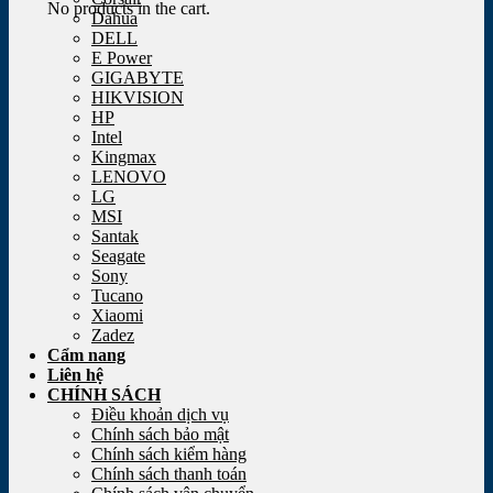
No products in the cart.
Dahua
DELL
E Power
GIGABYTE
HIKVISION
HP
Intel
Kingmax
LENOVO
LG
MSI
Santak
Seagate
Sony
Tucano
Xiaomi
Zadez
Cẩm nang
Liên hệ
CHÍNH SÁCH
Điều khoản dịch vụ
Chính sách bảo mật
Chính sách kiểm hàng
Chính sách thanh toán