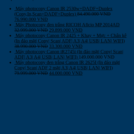
Máy photocopy Canon IR 2530w+DADF+Duplex
(Copy,In,Scan+DADF+Duplex)
84.490.000
VNĐ
76.990.000
VNĐ
Máy Photocopy đen trắng RICOH Aficio MP 2014AD
32.999.000
VNĐ
29.899.000
VNĐ
Máy photocopy Canon IR 2425 + Khay + Mực + Chân kê
(In đảo mặt| Copy| Scan| ADF| A3| A4| USB| LAN| WIFI)
38.990.000
VNĐ
33.300.000
VNĐ
Máy photocopy Canon iR2745i (In đảo mặt| Copy| Scan|
ADF| A3| A4| USB| LAN| WIFI)
149.000.000
VNĐ
Máy photocopy đen trắng Canon IR 2625I (In đảo mặt|
Copy| Scan| ADF 2 mặt| A3| A4| USB| LAN| WIFI)
79.999.000
VNĐ
44.000.000
VNĐ