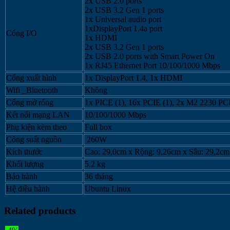
2x USB 2.0 ports
260W|
2x USB 3.2 Gen 1 ports
K_M
1x Universal audio port
|
1xDisplayPort 1.4a port
Cổng I/O
Ubuntu
1x HDMI
|
2x USB 3.2 Gen 1 ports
3yr)
2x USB 2.0 ports with Smart Power On
quantity
1x RJ45 Ethernet Port 10/100/1000 Mbps
Cổng xuất hình
1x DisplayPort 1.4, 1x HDMI
Wifi _Bluetooth
Không
Cổng mở rổng
1x PICE (1), 16x PCIE (1), 2x M2 2230 P
Kết nối mạng LAN
10/100/1000 Mbps
Phụ kiện kèm theo
Full box
Công suất nguồn
260W
Kích thước
Cao: 29,0cm x Rộng: 9,26cm x Sâu: 29,2cm
Khối lượng
5.2 kg
Bảo hành
36 tháng
Hệ điều hành
Ubuntu Linux
Related products