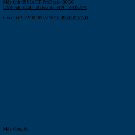
Máy tính để bàn HP ProDesk 400G6
DMPentG6400T4GB/256GBPC-59D82PA
Giá chỉ từ:
7.990.000
VNĐ
6.990.000
VNĐ
Máy đồng bộ