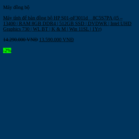
Máy đồng bộ
Máy tính để bàn đồng bộ HP S01-pF3011d _ 8C5S7PA (i5 –
13400 | RAM 8GB DDR4 | 512GB SSD | DVDWR | Intel UHD
Graphics 730 | WL BT | K & M | Win 11SL | 1Yr)
14.290.000
VNĐ
13.590.000
VNĐ
-2%