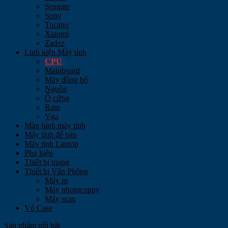
Seagate
Sony
Tucano
Xiaomi
Zadez
Linh kiện Máy tính
CPU
Mainboard
Máy đồng bộ
Nguồn
Ổ cứng
Ram
Vga
Màn hình máy tính
Máy tính để bàn
Máy tính Laptop
Phụ kiện
Thiết bị mạng
Thiết bị Văn Phòng
Máy in
Máy photocoppy
Máy scan
Vỏ Case
Sản phẩm nổi bật