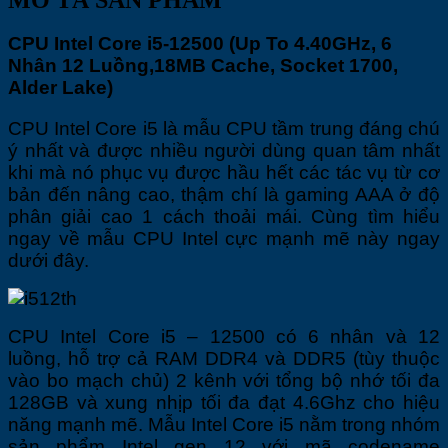
Nhân
12
Luồng,18MB
CPU Intel Core i5-12500 (Up To 4.40GHz, 6
Cache,
Nhân 12 Luồng,18MB Cache, Socket 1700,
Socket
Alder Lake)
1700,
Alder
CPU Intel Core i5 là mẫu CPU tầm trung đáng chú
Lake)
quantity
ý nhất và được nhiều người dùng quan tâm nhất
khi mà nó phục vụ được hầu hết các tác vụ từ cơ
bản đến nâng cao, thậm chí là gaming AAA ở độ
phân giải cao 1 cách thoải mái. Cùng tìm hiểu
ngay về mẫu CPU Intel cực mạnh mẽ này ngay
dưới đây.
CPU Intel Core i5 – 12500 có 6 nhân và 12
luồng, hỗ trợ cả RAM DDR4 và DDR5 (tùy thuộc
vào bo mạch chủ) 2 kênh với tổng bộ nhớ tối đa
128GB và xung nhịp tối đa đạt 4.6Ghz cho hiệu
năng mạnh mẽ. Mẫu Intel Core i5 nằm trong nhóm
sản phẩm Intel gen 12 với mã codename