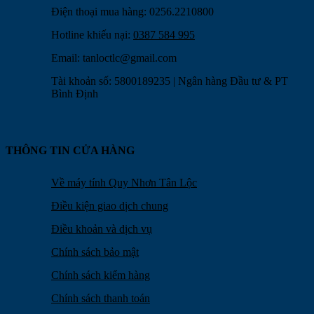
Điện thoại mua hàng: 0256.2210800
Hotline khiếu nại:
0387 584 995
Email:
tanloctlc@gmail.com
Tài khoản số: 5800189235 | Ngân hàng Đầu tư & PT
Bình Định
THÔNG TIN CỬA HÀNG
Về máy tính Quy Nhơn Tân Lộc
Điều kiện giao dịch chung
Điều khoản và dịch vụ
Chính sách bảo mật
Chính sách kiểm hàng
Chính sách thanh toán