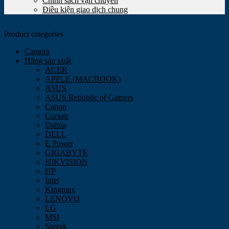
Chính sách vận chuyển
Điều kiện giao dịch chung
Product categories
Camera
Hãng sản xuất
ACER
APPLE (MACBOOK)
ASUS
ASUS Republic of Gamers
Canon
Corsair
Dahua
DELL
E Power
GIGABYTE
HIKVISION
HP
Intel
Kingmax
LENOVO
LG
MSI
Santak