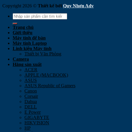
Copyright 2026 ©
Thiết kế bởi
Quy Nhơn Adv
Search
for:
Trang chủ
Giới thiệu
Máy tính để bàn
Máy tính Laptop
Linh kiện Máy tính
Thiết bị Văn Phòng
Camera
Hãng sản xuất
ACER
APPLE (MACBOOK)
ASUS
ASUS Republic of Gamers
Canon
Corsair
Dahua
DELL
E Power
GIGABYTE
HIKVISION
HP