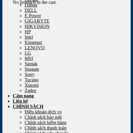
No products in the cart.
Dahua
DELL
E Power
GIGABYTE
HIKVISION
HP
Intel
Kingmax
LENOVO
LG
MSI
Santak
Seagate
Sony
Tucano
Xiaomi
Zadez
Cẩm nang
Liên hệ
CHÍNH SÁCH
Điều khoản dịch vụ
Chính sách bảo mật
Chính sách kiểm hàng
Chính sách thanh toán