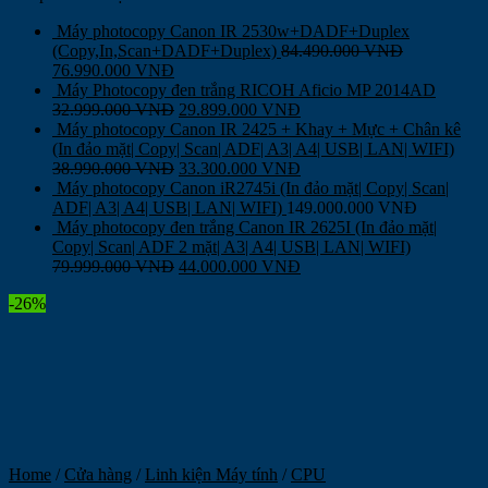
Máy photocopy Canon IR 2530w+DADF+Duplex
(Copy,In,Scan+DADF+Duplex)
84.490.000
VNĐ
76.990.000
VNĐ
Máy Photocopy đen trắng RICOH Aficio MP 2014AD
32.999.000
VNĐ
29.899.000
VNĐ
Máy photocopy Canon IR 2425 + Khay + Mực + Chân kê
(In đảo mặt| Copy| Scan| ADF| A3| A4| USB| LAN| WIFI)
38.990.000
VNĐ
33.300.000
VNĐ
Máy photocopy Canon iR2745i (In đảo mặt| Copy| Scan|
ADF| A3| A4| USB| LAN| WIFI)
149.000.000
VNĐ
Máy photocopy đen trắng Canon IR 2625I (In đảo mặt|
Copy| Scan| ADF 2 mặt| A3| A4| USB| LAN| WIFI)
79.999.000
VNĐ
44.000.000
VNĐ
-26%
Home
/
Cửa hàng
/
Linh kiện Máy tính
/
CPU