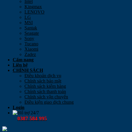
Intel
Kingmax
LENOVO
LG
MSI
Santak
Seagate
Sony
Tucano
Xiaomi
Zadez
Cẩm nang
Liên hệ
CHÍNH SÁCH
Điều khoản dịch vụ
Chính sách bảo mật
Chính sách kiểm hàng
Chính sách thanh toán
Chính sách vận chuyển
Điều kiện giao dịch chung
Login
Hổ trợ 24/7
0387 584 995