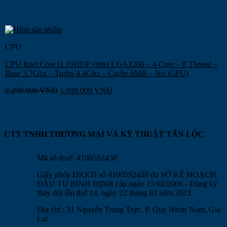
CPU
CPU Intel Core i3 10105F (Intel LGA1200 – 4 Core – 8 Thread –
Base 3.7Ghz – Turbo 4.4Ghz – Cache 6MB – No iGPU)
2.299.000
VNĐ
1.699.000
VNĐ
CTY TNHH THƯƠNG MẠI VÀ KỸ THUẬT TÂN LỘC
Mã số thuế: 4100592438
Giấy phép ĐKKD số 4100592438 do SỞ KẾ HOẠCH
ĐẦU TƯ BÌNH ĐỊNH cấp ngày 15/02/2006 - Đăng ký
thay đổi lần thứ 14, ngày 22 tháng 03 năm 2023.
Địa chỉ : 31 Nguyễn Trung Trực, P. Quy Nhơn Nam, Gia
Lai