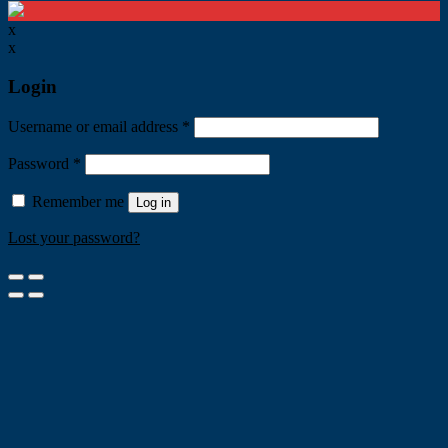
x
x
Login
Username or email address
*
Password
*
Remember me
Log in
Lost your password?