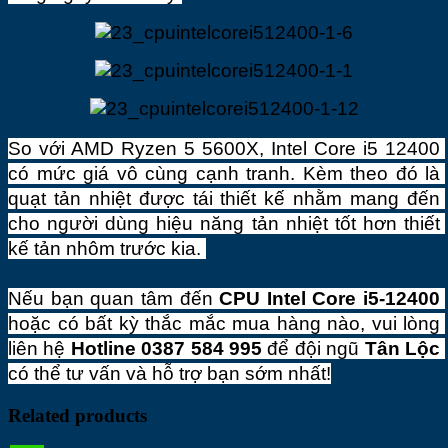
So với AMD Ryzen 5 5600X, Intel Core i5 12400 
có mức giá vô cùng cạnh tranh. Kèm theo đó là 
quạt tản nhiệt được tái thiết kế nhằm mang đến 
cho người dùng hiệu năng tản nhiệt tốt hơn thiết 
kế tản nhôm trước kia. 
Nếu bạn quan tâm đến 
CPU Intel Core i5-12400
hoặc có bất kỳ thắc mắc mua hàng nào, vui lòng 
liên hệ 
Hotline 0387 584 995
 để đội ngũ 
Tân Lộc
có thể tư vấn và hỗ trợ bạn sớm nhất!
Related products