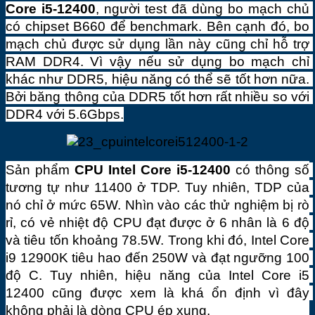
Core i5-12400
, người test đã dùng bo mạch chủ 
có chipset B660 để benchmark. Bên cạnh đó, bo 
mạch chủ được sử dụng lần này cũng chỉ hỗ trợ 
RAM DDR4. Vì vậy nếu sử dụng bo mạch chỉ 
khác như DDR5, hiệu năng có thể sẽ tốt hơn nữa. 
Bởi băng thông của DDR5 tốt hơn rất nhiều so với 
DDR4 với 5.6Gbps.
Sản phẩm 
CPU
 Intel Core i5-12400
 có thông số 
tương tự như 11400 ở TDP. Tuy nhiên, TDP của 
nó chỉ ở mức 65W. Nhìn vào các thử nghiệm bị rò 
rỉ, có vẻ nhiệt độ CPU đạt được ở 6 nhân là 6 độ 
và tiêu tốn khoảng 78.5W. Trong khi đó, Intel Core 
i9 12900K tiêu hao đến 250W và đạt ngưỡng 100 
độ C. Tuy nhiên, hiệu năng của Intel Core i5 
12400 cũng được xem là khá ổn định vì đây 
không phải là dòng CPU ép xung.