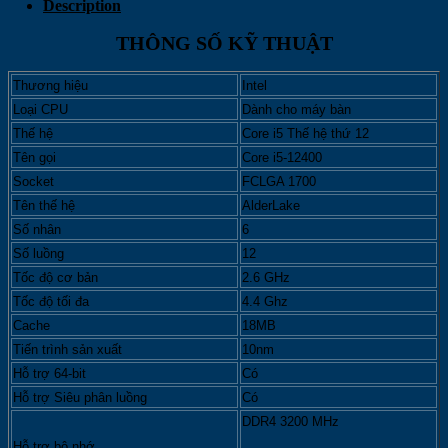
12400
Description
(Intel
LGA1700
THÔNG SỐ KỸ THUẬT
-
6
Thương hiệu
Intel
Core
-
Loại CPU
Dành cho máy bàn
12
Thế hệ
Core i5 Thế hệ thứ 12
Thread
Tên gọi
Core i5-12400
-
Base
Socket
FCLGA 1700
2.5Ghz
Tên thế hệ
AlderLake
-
Số nhân
6
Turbo
4.4Ghz
Số luồng
12
-
Tốc độ cơ bản
2.6 GHz
Cache
Tốc độ tối đa
4.4 Ghz
18MB)
quantity
Cache
18MB
Tiến trình sản xuất
10nm
Hỗ trợ 64-bit
Có
Hỗ trợ Siêu phân luồng
Có
DDR4 3200 MHz
Hỗ trợ bộ nhớ