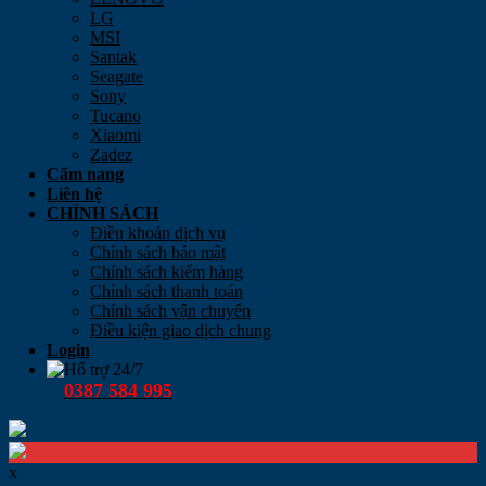
LG
MSI
Santak
Seagate
Sony
Tucano
Xiaomi
Zadez
Cẩm nang
Liên hệ
CHÍNH SÁCH
Điều khoản dịch vụ
Chính sách bảo mật
Chính sách kiểm hàng
Chính sách thanh toán
Chính sách vận chuyển
Điều kiện giao dịch chung
Login
Hổ trợ 24/7
0387 584 995
x