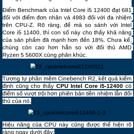
Điểm Benchmark của Intel Core i5 12400 đạt 681 
đối với điểm đơn nhân và 4983 đối với đa nhiệm 
trên CPU-Z. Rõ ràng, để mà so sánh với Intel 
Core i5 11400, thì con số này cho thấy khả năng 
của sản phẩm đã mạnh hơn đến 18%. Chưa kể, 
chúng còn cao hơn hẳn so với đối thủ AMD 
Ryzen 5 5600X cùng phân khúc.
Tương tự phần mềm Cinebench R2, kết quả kiểm 
định cũng cho thấy 
CPU Intel Core i5-12400
 có 
điểm số vượt trội hơn phiên bản tiền nhiệm lẫn đối 
thủ của nó.
Hiệu năng của CPU này cũng được thể hiện rõ 
ràng ngay dưới đây: