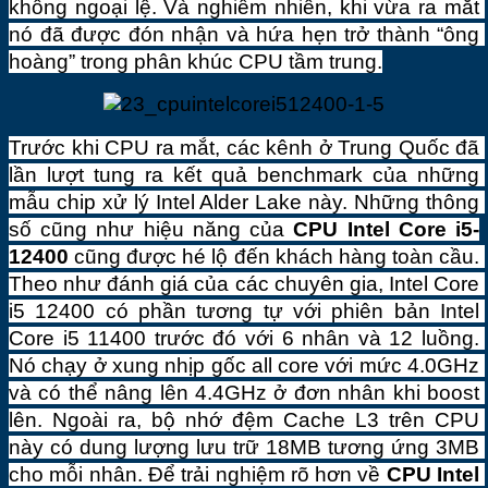
không ngoại lệ. Và nghiễm nhiên, khi vừa ra mắt 
nó đã được đón nhận và hứa hẹn trở thành “ông 
hoàng” trong phân khúc CPU tầm trung.
Trước khi CPU ra mắt, các kênh ở Trung Quốc đã 
lần lượt tung ra kết quả benchmark của những 
mẫu chip xử lý Intel Alder Lake này. Những thông 
số cũng như hiệu năng của 
CPU Intel
 Core i5-
12400
 cũng được hé lộ đến khách hàng toàn cầu. 
Theo như đánh giá của các chuyên gia, Intel Core 
i5 12400 có phần tương tự với phiên bản Intel 
Core i5 11400 trước đó với 6 nhân và 12 luồng. 
Nó chạy ở xung nhịp gốc all core với mức 4.0GHz 
và có thể nâng lên 4.4GHz ở đơn nhân khi boost 
lên. Ngoài ra, bộ nhớ đệm Cache L3 trên CPU 
này có dung lượng lưu trữ 18MB tương ứng 3MB 
cho mỗi nhân. Để trải nghiệm rõ hơn về 
CPU Intel 