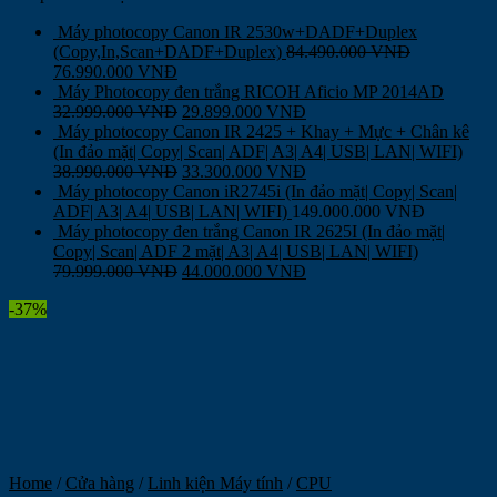
Máy photocopy Canon IR 2530w+DADF+Duplex
(Copy,In,Scan+DADF+Duplex)
84.490.000
VNĐ
76.990.000
VNĐ
Máy Photocopy đen trắng RICOH Aficio MP 2014AD
32.999.000
VNĐ
29.899.000
VNĐ
Máy photocopy Canon IR 2425 + Khay + Mực + Chân kê
(In đảo mặt| Copy| Scan| ADF| A3| A4| USB| LAN| WIFI)
38.990.000
VNĐ
33.300.000
VNĐ
Máy photocopy Canon iR2745i (In đảo mặt| Copy| Scan|
ADF| A3| A4| USB| LAN| WIFI)
149.000.000
VNĐ
Máy photocopy đen trắng Canon IR 2625I (In đảo mặt|
Copy| Scan| ADF 2 mặt| A3| A4| USB| LAN| WIFI)
79.999.000
VNĐ
44.000.000
VNĐ
-37%
Home
/
Cửa hàng
/
Linh kiện Máy tính
/
CPU