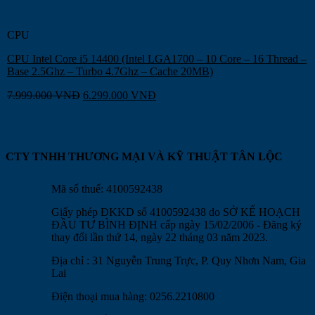
CPU
CPU Intel Core i5 14400 (Intel LGA1700 – 10 Core – 16 Thread –
Base 2.5Ghz – Turbo 4.7Ghz – Cache 20MB)
7.999.000
VNĐ
6.299.000
VNĐ
CTY TNHH THƯƠNG MẠI VÀ KỸ THUẬT TÂN LỘC
Mã số thuế: 4100592438
Giấy phép ĐKKD số 4100592438 do SỞ KẾ HOẠCH
ĐẦU TƯ BÌNH ĐỊNH cấp ngày 15/02/2006 - Đăng ký
thay đổi lần thứ 14, ngày 22 tháng 03 năm 2023.
Địa chỉ : 31 Nguyễn Trung Trực, P. Quy Nhơn Nam, Gia
Lai
Điện thoại mua hàng: 0256.2210800