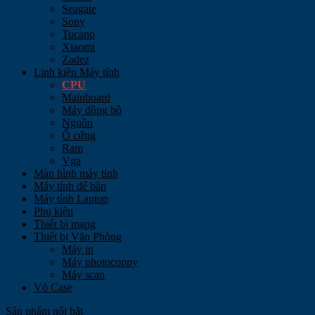
Seagate
Sony
Tucano
Xiaomi
Zadez
Linh kiện Máy tính
CPU
Mainboard
Máy đồng bộ
Nguồn
Ổ cứng
Ram
Vga
Màn hình máy tính
Máy tính để bàn
Máy tính Laptop
Phụ kiện
Thiết bị mạng
Thiết bị Văn Phòng
Máy in
Máy photocoppy
Máy scan
Vỏ Case
Sản phẩm nổi bật