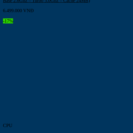
Base 2.6Ghz – Turbo 5.0Ghz – Cache 24MB)
6.499.000
VNĐ
-17%
CPU