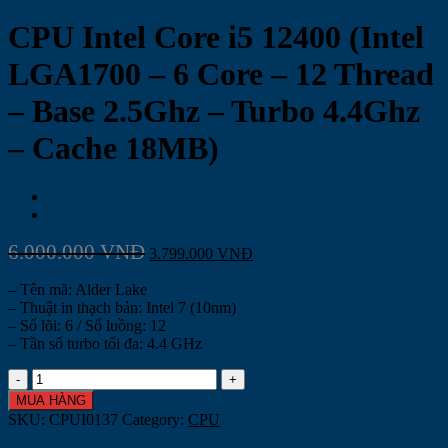
CPU Intel Core i5 12400 (Intel
LGA1700 – 6 Core – 12 Thread
– Base 2.5Ghz – Turbo 4.4Ghz
– Cache 18MB)
6.000.000
VNĐ
3.799.000
VNĐ
– Tên mã: Alder Lake
– Thuật in thạch bản: Intel 7 (10nm)
– Số lõi: 6 / Số luồng: 12
– Tần số turbo tối đa: 4.4 GHz
CPU
Intel
MUA HÀNG
Core
SKU:
CPUI0137
Category:
CPU
i5