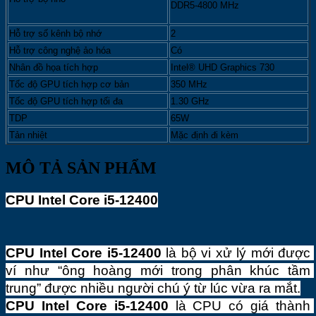
DDR5-4800 MHz
Hỗ trợ số kênh bộ nhớ
2
Hỗ trợ công nghệ ảo hóa
Có
Nhân đồ họa tích hợp
Intel® UHD Graphics 730
Tốc độ GPU tích hợp cơ bản
350 MHz
Tốc độ GPU tích hợp tối đa
1.30 GHz
TDP
65W
Tản nhiệt
Mặc định đi kèm
MÔ TẢ SẢN PHẨM
CPU Intel Core i5-12400
CPU Intel Core i5-12400
 là bộ vi xử lý mới được 
ví như “ông hoàng mới trong phân khúc tầm 
trung” được nhiều người chú ý từ lúc vừa ra mắt.
CPU Intel Core i5-12400 
là CPU có giá thành 