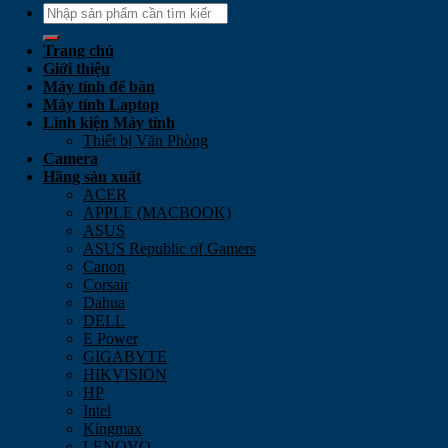
Search
for:
Trang chủ
Giới thiệu
Máy tính để bàn
Máy tính Laptop
Linh kiện Máy tính
Thiết bị Văn Phòng
Camera
Hãng sản xuất
ACER
APPLE (MACBOOK)
ASUS
ASUS Republic of Gamers
Canon
Corsair
Dahua
DELL
E Power
GIGABYTE
HIKVISION
HP
Intel
Kingmax
LENOVO