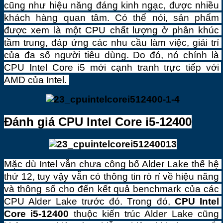
cũng như hiệu năng đáng kinh ngạc, được nhiều 
khách hàng quan tâm. Có thể nói, sản phẩm 
được xem là một CPU chất lượng ở phân khúc 
tầm trung, đáp ứng các nhu cầu làm việc, giải trí 
của đa số người tiêu dùng. Do đó, nó chính là 
CPU Intel Core i5 mới cạnh tranh trực tiếp với 
AMD của Intel. 
Đánh giá CPU Intel Core i5-12400
Mặc dù Intel vẫn chưa công bố Alder Lake thế hệ 
thứ 12, tuy vậy vẫn có thông tin rò rỉ về hiệu năng 
và thông số cho đến kết quả benchmark của các 
CPU Alder Lake trước đó. Trong đó, 
CPU Intel 
Core i5-12400
 thuộc kiến trúc Alder Lake cũng 