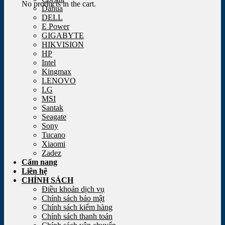
No products in the cart.
Dahua
DELL
E Power
GIGABYTE
HIKVISION
HP
Intel
Kingmax
LENOVO
LG
MSI
Santak
Seagate
Sony
Tucano
Xiaomi
Zadez
Cẩm nang
Liên hệ
CHÍNH SÁCH
Điều khoản dịch vụ
Chính sách bảo mật
Chính sách kiểm hàng
Chính sách thanh toán