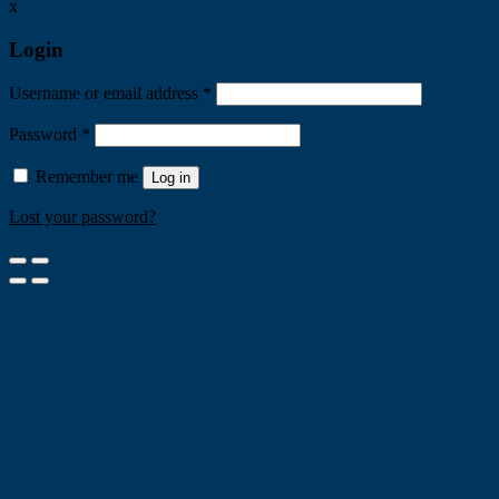
x
Login
Username or email address
*
Password
*
Remember me
Log in
Lost your password?