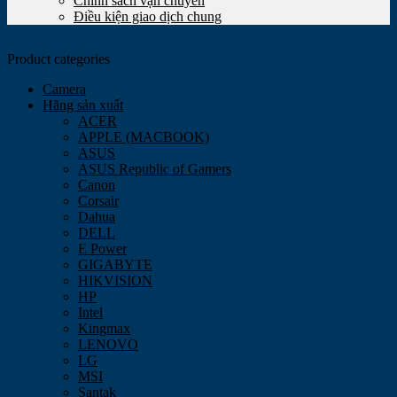
Chính sách vận chuyển
Điều kiện giao dịch chung
Product categories
Camera
Hãng sản xuất
ACER
APPLE (MACBOOK)
ASUS
ASUS Republic of Gamers
Canon
Corsair
Dahua
DELL
E Power
GIGABYTE
HIKVISION
HP
Intel
Kingmax
LENOVO
LG
MSI
Santak