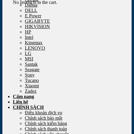
No products in the cart.
Dahua
DELL
E Power
GIGABYTE
HIKVISION
HP
Intel
Kingmax
LENOVO
LG
MSI
Santak
Seagate
Sony
Tucano
Xiaomi
Zadez
Cẩm nang
Liên hệ
CHÍNH SÁCH
Điều khoản dịch vụ
Chính sách bảo mật
Chính sách kiểm hàng
Chính sách thanh toán