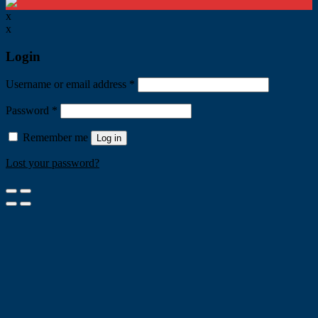
x
x
Login
Username or email address
*
Password
*
Remember me
Log in
Lost your password?