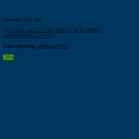
Linh kiện Máy tính
VGA Palit GeForce GTX 1650 GP 4GB GDDR6
(NE6165001BG1-1175A)
7.499.000
VNĐ
4.099.000
VNĐ
-35%