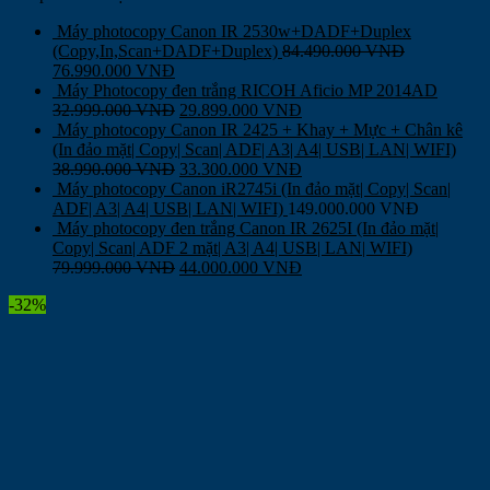
Máy photocopy Canon IR 2530w+DADF+Duplex
(Copy,In,Scan+DADF+Duplex)
84.490.000
VNĐ
76.990.000
VNĐ
Máy Photocopy đen trắng RICOH Aficio MP 2014AD
32.999.000
VNĐ
29.899.000
VNĐ
Máy photocopy Canon IR 2425 + Khay + Mực + Chân kê
(In đảo mặt| Copy| Scan| ADF| A3| A4| USB| LAN| WIFI)
38.990.000
VNĐ
33.300.000
VNĐ
Máy photocopy Canon iR2745i (In đảo mặt| Copy| Scan|
ADF| A3| A4| USB| LAN| WIFI)
149.000.000
VNĐ
Máy photocopy đen trắng Canon IR 2625I (In đảo mặt|
Copy| Scan| ADF 2 mặt| A3| A4| USB| LAN| WIFI)
79.999.000
VNĐ
44.000.000
VNĐ
-32%