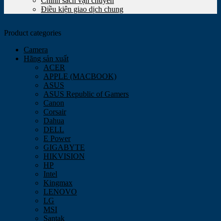
Chính sách vận chuyển
Điều kiện giao dịch chung
Product categories
Camera
Hãng sản xuất
ACER
APPLE (MACBOOK)
ASUS
ASUS Republic of Gamers
Canon
Corsair
Dahua
DELL
E Power
GIGABYTE
HIKVISION
HP
Intel
Kingmax
LENOVO
LG
MSI
Santak