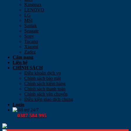
Kingmax
LENOVO
LG
MSI
Santak
Seagate
Sony
Tucano
Xiaomi
Zadez
Cẩm nang
Liên hệ
CHÍNH SÁCH
Điều khoản dịch vụ
Chính sách bảo mật
Chính sách kiểm hàng
Chính sách thanh toán
Chính sách vận chuyển
Điều kiện giao dịch chung
Login
Hổ trợ 24/7
0387 584 995