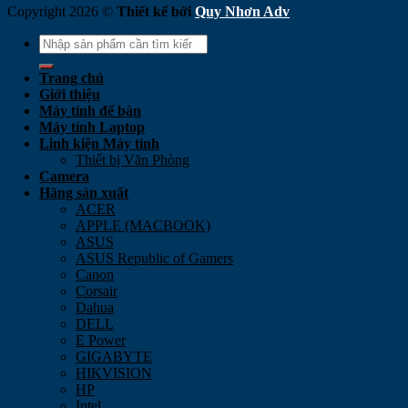
Copyright 2026 ©
Thiết kế bởi
Quy Nhơn Adv
Search
for:
Trang chủ
Giới thiệu
Máy tính để bàn
Máy tính Laptop
Linh kiện Máy tính
Thiết bị Văn Phòng
Camera
Hãng sản xuất
ACER
APPLE (MACBOOK)
ASUS
ASUS Republic of Gamers
Canon
Corsair
Dahua
DELL
E Power
GIGABYTE
HIKVISION
HP
Intel