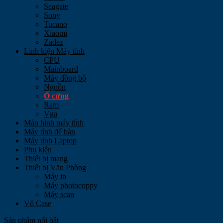
Seagate
Sony
Tucano
Xiaomi
Zadez
Linh kiện Máy tính
CPU
Mainboard
Máy đồng bộ
Nguồn
Ổ cứng
Ram
Vga
Màn hình máy tính
Máy tính để bàn
Máy tính Laptop
Phụ kiện
Thiết bị mạng
Thiết bị Văn Phòng
Máy in
Máy photocoppy
Máy scan
Vỏ Case
Sản phẩm nổi bật