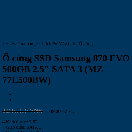
Home
/
Cửa hàng
/
Linh kiện Máy tính
/
Ổ cứng
Ổ cứng SSD Samsung 870 EVO
500GB 2.5″ SATA 3 (MZ-
77E500BW)
2.249.000
VNĐ
1.549.000
VNĐ
– Kích thước: 2.5″
– Giao diện: SATA 3