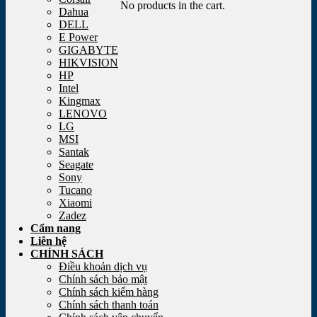
No products in the cart.
Dahua
DELL
E Power
GIGABYTE
HIKVISION
HP
Intel
Kingmax
LENOVO
LG
MSI
Santak
Seagate
Sony
Tucano
Xiaomi
Zadez
Cẩm nang
Liên hệ
CHÍNH SÁCH
Điều khoản dịch vụ
Chính sách bảo mật
Chính sách kiểm hàng
Chính sách thanh toán