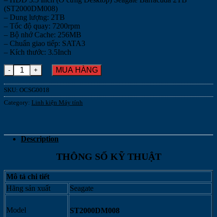
(ST2000DM008)
– Dung lượng: 2TB
– Tốc độ quay: 7200rpm
– Bộ nhớ Cache: 256MB
– Chuẩn giao tiếp: SATA3
– Kích thước: 3.5Inch
Ổ cứng Seagate Barracuda 2TB 256MB cache (ST2000DM008) quan
MUA HÀNG
SKU:
OCSG0018
Category:
Linh kiện Máy tính
Description
THÔNG SỐ KỸ THUẬT
Mô tả chi tiết
Hãng sản xuất
Seagate
Model
ST2000DM008