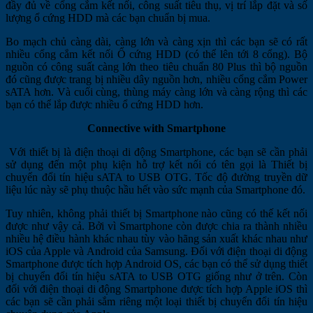
đầy đủ về cổng cắm kết nối, công suất tiêu thụ, vị trí lắp đặt và số
lượng ổ cứng HDD mà các bạn chuẩn bị mua.
Bo mạch chủ càng dài, càng lớn và càng xịn thì các bạn sẽ có rất
nhiều cổng cắm kết nối Ổ cứng HDD (có thể lên tới 8 cổng). Bộ
nguồn có công suất càng lớn theo tiêu chuẩn 80 Plus thì bộ nguồn
đó cũng được trang bị nhiều dây nguồn hơn, nhiều cổng cắm Power
sATA hơn. Và cuối cùng, thùng máy càng lớn và càng rộng thì các
bạn có thể lắp được nhiều ổ cứng HDD hơn.
Connective with Smartphone
Với thiết bị là điện thoại di động Smartphone, các bạn sẽ cần phải
sử dụng đến một phụ kiện hỗ trợ kết nối có tên gọi là Thiết bị
chuyển đổi tín hiệu sATA to USB OTG. Tốc độ đường truyền dữ
liệu lúc này sẽ phụ thuộc hầu hết vào sức mạnh của Smartphone đó.
Tuy nhiên, không phải thiết bị Smartphone nào cũng có thế kết nối
được như vậy cả. Bởi vì Smartphone còn được chia ra thành nhiều
nhiều hệ điều hành khác nhau tùy vào hãng sản xuất khác nhau như
iOS của Apple và Android của Samsung. Đối với điện thoại di động
Smartphone được tích hợp Android OS, các bạn có thể sử dụng thiết
bị chuyển đổi tín hiệu sATA to USB OTG giống như ở trên. Còn
đối với điện thoại di động Smartphone được tích hợp Apple iOS thì
các bạn sẽ cần phải sắm riêng một loại thiết bị chuyển đổi tín hiệu