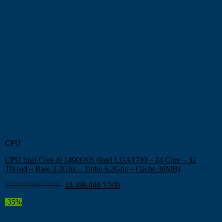
CPU
CPU Intel Core i9 14900KS (Intel LGA1700 – 24 Core – 32
Thread – Base 3.2Ghz – Turbo 6.2Ghz – Cache 36MB)
22.999.000
VNĐ
18.499.000
VNĐ
-35%