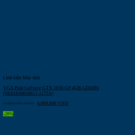
Linh kiện Máy tính
VGA Palit GeForce GTX 1650 GP 4GB GDDR6
(NE6165001BG1-1175A)
7.499.000
VNĐ
4.099.000
VNĐ
-28%