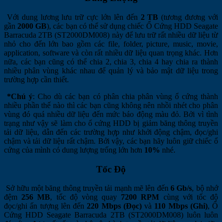
Với dung lương lưu trữ cực lớn lên đến
2 TB
(tương đương với
gần
2000 GB
), các bạn có thể sử dụng chiếc Ổ Cứng HDD Seagate
Barracuda 2TB (ST2000DM008) này để lưu trữ rất nhiều dữ liệu từ
nhỏ cho đến lớn bao gồm các file, folder, picture, music, movie,
application, software và còn rất nhiều dữ liệu quan trọng khác. Hơn
nữa, các bạn cũng có thể chia 2, chia 3, chia 4 hay chia ra thành
nhiều phân vùng khác nhau để quản lý và bảo mật dữ liệu trong
trường hợp cần thiết.
*Chú ý
: Cho dù các bạn có phân chia phân vùng ổ cứng thành
nhiều phần thế nào thì các bạn cũng không nên nhồi nhét cho phân
vùng đó quá nhiều dữ liệu đến mức báo động màu đỏ. Bởi vì tình
trạng như vậy sẽ làm cho ổ cứng HDD bị giảm băng thông truyền
tải dữ liệu, dẫn đến các trường hợp như khởi động chậm, đọc/ghi
chậm và tải dữ liệu rất chậm. Bởi vậy, các bạn hãy luôn giữ chiếc ổ
cứng của mình có dung lượng trống lớn hơn
10%
nhé.
Tốc Độ
Sở hữu một băng thông truyền tải mạnh mẽ lên đến
6 Gb/s
, bộ nhớ
đệm
256 MB
, tốc độ vòng quay
7200 RPM
cùng với tốc độ
đọc/ghi ấn tượng lên đến
220 Mbps (Đọc)
và
110 Mbps (Ghi)
, Ổ
Cứng HDD Seagate Barracuda 2TB (ST2000DM008) luôn luôn