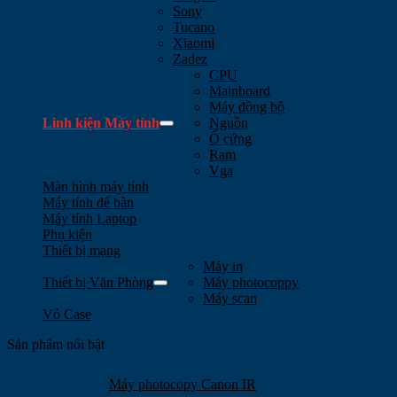
Sony
Tucano
Xiaomi
Zadez
CPU
Mainboard
Máy đồng bộ
Linh kiện Máy tính
Nguồn
Ổ cứng
Ram
Vga
Màn hình máy tính
Máy tính để bàn
Máy tính Laptop
Phụ kiện
Thiết bị mạng
Máy in
Thiết bị Văn Phòng
Máy photocoppy
Máy scan
Vỏ Case
Sản phẩm nổi bật
Máy photocopy Canon IR