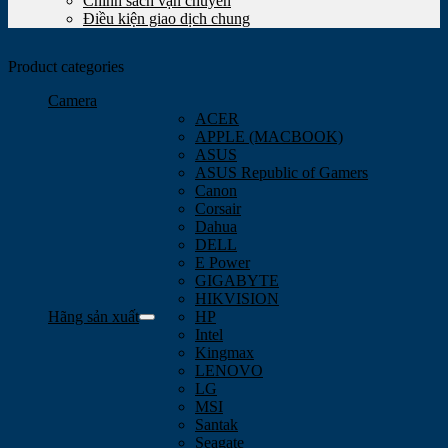
Chính sách vận chuyển
Điều kiện giao dịch chung
Product categories
Camera
ACER
APPLE (MACBOOK)
ASUS
ASUS Republic of Gamers
Canon
Corsair
Dahua
DELL
E Power
GIGABYTE
HIKVISION
Hãng sản xuất
HP
Intel
Kingmax
LENOVO
LG
MSI
Santak
Seagate