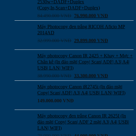
2530w+DADF+Duplex
(Copy,In,Scan+DADF+Duplex)
84.490.000
VNĐ
76.990.000
VNĐ
Máy Photocopy đen trắng RICOH Aficio MP
2014AD
32.999.000
VNĐ
29.899.000
VNĐ
Máy photocopy Canon IR 2425 + Khay + Mực +
Chân kê (In đảo mặt| Copy| Scan| ADF| A3| A4|
USB| LAN| WIFI)
38.990.000
VNĐ
33.300.000
VNĐ
Máy photocopy Canon iR2745i (In đảo mặt|
Copy| Scan| ADF| A3| A4| USB| LAN| WIFI)
149.000.000
VNĐ
Máy photocopy đen trắng Canon IR 2625I (In
đảo mặt| Copy| Scan| ADF 2 mặt| A3| A4| USB|
LAN| WIFI)
79.999.000
VNĐ
44.000.000
VNĐ