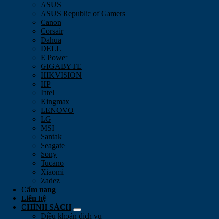
ASUS
ASUS Republic of Gamers
Canon
Corsair
Dahua
DELL
E Power
GIGABYTE
HIKVISION
HP
Intel
Kingmax
LENOVO
LG
MSI
Santak
Seagate
Sony
Tucano
Xiaomi
Zadez
Cẩm nang
Liên hệ
CHÍNH SÁCH
Điều khoản dịch vụ