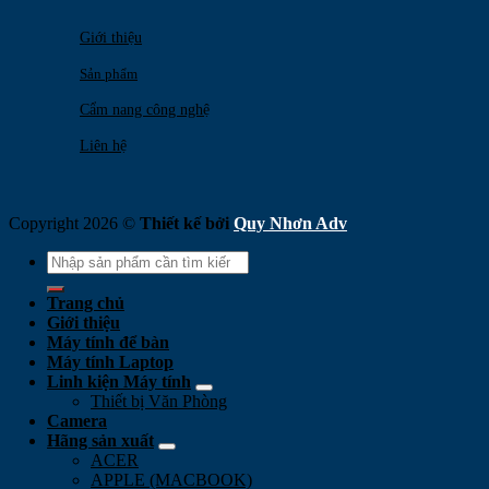
Giới thiệu
Sản phẩm
Cẩm nang công nghệ
Liên hệ
Copyright 2026 ©
Thiết kế bởi
Quy Nhơn Adv
Search
for:
Trang chủ
Giới thiệu
Máy tính để bàn
Máy tính Laptop
Linh kiện Máy tính
Thiết bị Văn Phòng
Camera
Hãng sản xuất
ACER
APPLE (MACBOOK)