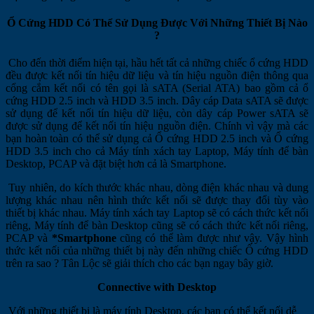
Ổ Cứng HDD Có Thể Sử Dụng Được Với Những Thiết Bị Nào
?
Cho đến thời điểm hiện tại, hầu hết tất cả những chiếc ổ cứng HDD
đều được kết nối tín hiệu dữ liệu và tín hiệu nguồn điện thông qua
cổng cắm kết nối có tên gọi là sATA (Serial ATA) bao gồm cả ổ
cứng HDD 2.5 inch và HDD 3.5 inch. Dây cáp Data sATA sẽ được
sử dụng để kết nối tín hiệu dữ liệu, còn dây cáp Power sATA sẽ
được sử dụng để kết nối tín hiệu nguồn điện. Chính vì vậy mà các
bạn hoàn toàn có thể sử dụng cả Ổ cứng HDD 2.5 inch và Ổ cứng
HDD 3.5 inch cho cả Máy tính xách tay Laptop, Máy tính để bàn
Desktop, PCAP và đặt biệt hơn cả là Smartphone.
Tuy nhiên, do kích thước khác nhau, dòng điện khác nhau và dung
lượng khác nhau nên hình thức kết nối sẽ được thay đổi tùy vào
thiết bị khác nhau. Máy tính xách tay Laptop sẽ có cách thức kết nối
riêng, Máy tính để bàn Desktop cũng sẽ có cách thức kết nối riêng,
PCAP và
*Smartphone
cũng có thể làm được như vậy. Vậy hình
thức kết nối của những thiết bị này đến những chiếc Ổ cứng HDD
trên ra sao ? Tân Lộc sẽ giải thích cho các bạn ngay bây giờ.
Connective with Desktop
Với những thiết bị là máy tính Desktop, các bạn có thể kết nối dễ