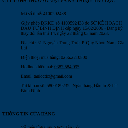
CTY TNHH THƯƠNG MẠI VÀ KỸ THUẬT TÂN LỘC
Mã số thuế: 4100592438
Giấy phép ĐKKD số 4100592438 do SỞ KẾ HOẠCH
ĐẦU TƯ BÌNH ĐỊNH cấp ngày 15/02/2006 - Đăng ký
thay đổi lần thứ 14, ngày 22 tháng 03 năm 2023.
Địa chỉ : 31 Nguyễn Trung Trực, P. Quy Nhơn Nam, Gia
Lai
Điện thoại mua hàng: 0256.2210800
Hotline khiếu nại:
0387 584 995
Email:
tanloctlc@gmail.com
Tài khoản số: 5800189235 | Ngân hàng Đầu tư & PT
Bình Định
THÔNG TIN CỬA HÀNG
Về máy tính Quy Nhơn Tân Lộc