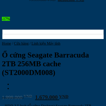
-17%
Home
/
Cửa hàng
/
Linh kiện Máy tính
Ổ cứng Seagate Barracuda
2TB 256MB cache
(ST2000DM008)
VNĐ
1.679.000
VNĐ
1.999.000
– HDD 3.5 Inch (Ổ cứng Desktop) Seagate Barracuda 2TB