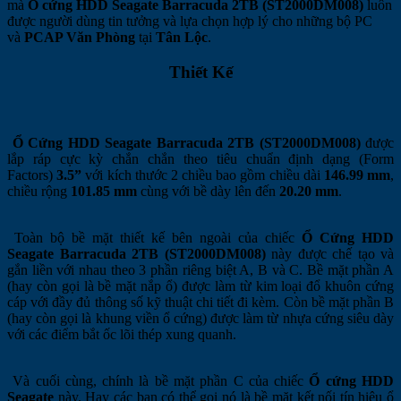
mà
Ổ cứng HDD Seagate Barracuda 2TB (ST2000DM008)
luôn
được người dùng tin tưởng và lựa chọn hợp lý cho những bộ PC
và
PCAP Văn Phòng
tại
Tân Lộc
.
Thiết Kế
Ổ Cứng HDD Seagate Barracuda 2TB (ST2000DM008)
được
lắp ráp cực kỳ chắn chắn theo tiêu chuẩn định dạng (Form
Factors)
3.5”
với kích thước 2 chiều bao gồm chiều dài
146.99 mm
,
chiều rộng
101.85 mm
cùng với bề dày lên đến
20.20 mm
.
Toàn bộ bề mặt thiết kế bên ngoài của chiếc
Ổ Cứng HDD
Seagate Barracuda 2TB (ST2000DM008)
này được chế tạo và
gắn liền với nhau theo 3 phần riêng biệt A, B và C. Bề mặt phần A
(hay còn gọi là bề mặt nắp ổ) được làm từ kim loại đổ khuôn cứng
cáp với đầy đủ thông số kỹ thuật chi tiết đi kèm. Còn bề mặt phần B
(hay còn gọi là khung viền ổ cứng) được làm từ nhựa cứng siêu dày
với các điểm bắt ốc lõi thép xung quanh.
Và cuối cùng, chính là bề mặt phần C của chiếc
Ổ cứng HDD
Seagate
này. Hay các bạn có thể gọi nó là bề mặt kết nối tín hiệu ổ