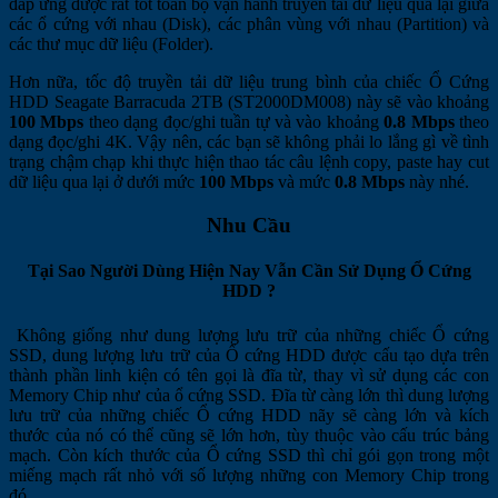
đáp ứng được rất tốt toàn bộ vận hành truyền tải dữ liệu qua lại giữa
các ổ cứng với nhau (Disk), các phân vùng với nhau (Partition) và
các thư mục dữ liệu (Folder).
Hơn nữa, tốc độ truyền tải dữ liệu trung bình của chiếc Ổ Cứng
HDD Seagate Barracuda 2TB (ST2000DM008) này sẽ vào khoảng
100 Mbps
theo dạng đọc/ghi tuần tự và vào khoảng
0.8 Mbps
theo
dạng đọc/ghi 4K. Vậy nên, các bạn sẽ không phải lo lắng gì về tình
trạng chậm chạp khi thực hiện thao tác câu lệnh copy, paste hay cut
dữ liệu qua lại ở dưới mức
100 Mbps
và mức
0.8 Mbps
này nhé.
Nhu Cầu
Tại Sao Người Dùng Hiện Nay Vẫn Cần Sử Dụng Ổ Cứng
HDD ?
Không giống như dung lượng lưu trữ của những chiếc Ổ cứng
SSD, dung lượng lưu trữ của Ổ cứng HDD được cấu tạo dựa trên
thành phần linh kiện có tên gọi là đĩa từ, thay vì sử dụng các con
Memory Chip như của ổ cứng SSD. Đĩa từ càng lớn thì dung lượng
lưu trữ của những chiếc Ổ cứng HDD nãy sẽ càng lớn và kích
thước của nó có thể cũng sẽ lớn hơn, tùy thuộc vào cấu trúc bảng
mạch. Còn kích thước của Ổ cứng SSD thì chỉ gói gọn trong một
miếng mạch rất nhỏ với số lượng những con Memory Chip trong
đó.