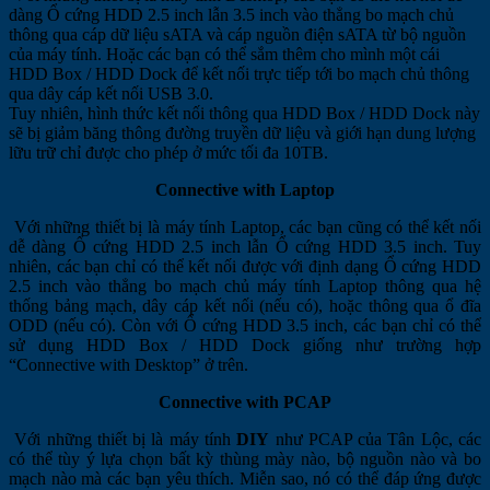
dàng Ổ cứng HDD 2.5 inch lẫn 3.5 inch vào thẳng bo mạch chủ
thông qua cáp dữ liệu sATA và cáp nguồn điện sATA từ bộ nguồn
của máy tính. Hoặc các bạn có thể sắm thêm cho mình một cái
HDD Box / HDD Dock để kết nối trực tiếp tới bo mạch chủ thông
qua dây cáp kết nối USB 3.0.
Tuy nhiên, hình thức kết nối thông qua HDD Box / HDD Dock này
sẽ bị giảm băng thông đường truyền dữ liệu và giới hạn dung lượng
lữu trữ chỉ được cho phép ở mức tối đa 10TB.
Connective with Laptop
Với những thiết bị là máy tính Laptop, các bạn cũng có thể kết nối
dễ dàng Ổ cứng HDD 2.5 inch lẫn Ổ cứng HDD 3.5 inch. Tuy
nhiên, các bạn chỉ có thể kết nối được với định dạng Ổ cứng HDD
2.5 inch vào thẳng bo mạch chủ máy tính Laptop thông qua hệ
thống bảng mạch, dây cáp kết nối (nếu có), hoặc thông qua ổ đĩa
ODD (nếu có). Còn với Ổ cứng HDD 3.5 inch, các bạn chỉ có thể
sử dụng HDD Box / HDD Dock giống như trường hợp
“Connective with Desktop” ở trên.
Connective with PCAP
Với những thiết bị là máy tính
DIY
như PCAP của Tân Lộc, các
có thể tùy ý lựa chọn bất kỳ thùng mày nào, bộ nguồn nào và bo
mạch nào mà các bạn yêu thích. Miễn sao, nó có thể đáp ứng được