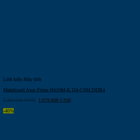
Linh kiện Máy tính
Mainboard Asus Prime H610M-K D4-CSM DDR4
2.399.000
VNĐ
1.979.000
VNĐ
-46%