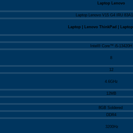
Laptop Lenovo
Laptop Lenovo V15 G4 IRU 83A
Laptop
| Lenovo ThinkPad
|
Laptop
Intel® Core™ i5-13420H
8
12
4.6GHz
12MB
8GB Soldered
DDR4
3200Hz