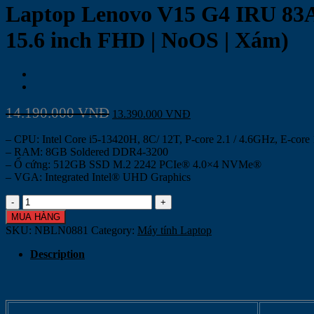
Laptop Lenovo V15 G4 IRU 83A1
15.6 inch FHD | NoOS | Xám)
14.190.000
VNĐ
13.390.000
VNĐ
– CPU: Intel Core i5-13420H, 8C/ 12T, P-core 2.1 / 4.6GHz, E-cor
– RAM: 8GB Soldered DDR4-3200
– Ổ cứng: 512GB SSD M.2 2242 PCIe® 4.0×4 NVMe®
– VGA: Integrated Intel® UHD Graphics
Laptop
Lenovo
MUA HÀNG
V15
SKU:
NBLN0881
Category:
Máy tính Laptop
G4
IRU
Description
83A100F3VN
(Intel
Core
i5-
13420H