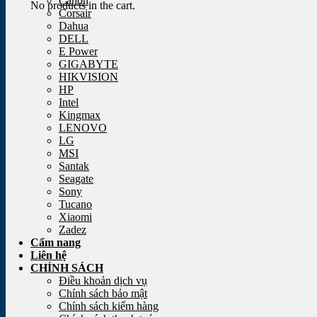
Canon
No products in the cart.
Corsair
Dahua
DELL
E Power
GIGABYTE
HIKVISION
HP
Intel
Kingmax
LENOVO
LG
MSI
Santak
Seagate
Sony
Tucano
Xiaomi
Zadez
Cẩm nang
Liên hệ
CHÍNH SÁCH
Điều khoản dịch vụ
Chính sách bảo mật
Chính sách kiểm hàng