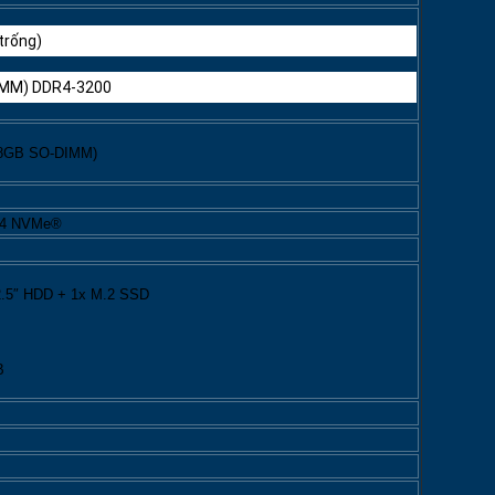
trống)
DIMM) DDR4-3200
+ 8GB SO-DIMM)
×4 NVMe®
x 2.5″ HDD + 1x M.2 SSD
B