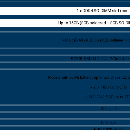
1 x DDR4 SO-DIMM slot (còn 
Up to 16GB (8GB soldered + 8GB SO-
Nâng cấp tối đa 16GB (8GB soldered 
512GB SSD M.2 2242 PCIe® 4.0
Models with 38Wh battery: up to two drives, 1
• 2.5″ HDD up to 1TB
• M.2 2242 SSD up to 1T
Không có
15.6 inch
FHD (1920×1080)