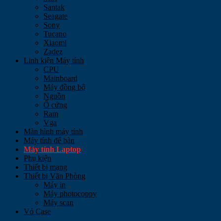
Santak
Seagate
Sony
Tucano
Xiaomi
Zadez
Linh kiện Máy tính
CPU
Mainboard
Máy đồng bộ
Nguồn
Ổ cứng
Ram
Vga
Màn hình máy tính
Máy tính để bàn
Máy tính Laptop
Phụ kiện
Thiết bị mạng
Thiết bị Văn Phòng
Máy in
Máy photocoppy
Máy scan
Vỏ Case