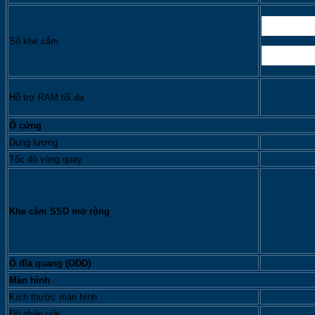
Số khe cắm
Hỗ trợ RAM tối đa
Ổ cứng
Dung lượng
Tốc độ vòng quay
Khe cắm SSD mở rộng
Ổ đĩa quang (ODD)
Màn hình
Kích thước màn hình
Độ phân giải