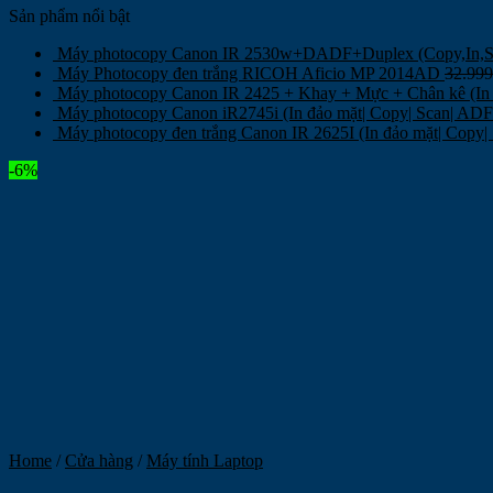
Sản phẩm nổi bật
Máy photocopy Canon IR 2530w+DADF+Duplex (Copy,In
Máy Photocopy đen trắng RICOH Aficio MP 2014AD
32.99
Máy photocopy Canon IR 2425 + Khay + Mực + Chân kê (In 
Máy photocopy Canon iR2745i (In đảo mặt| Copy| Scan| AD
Máy photocopy đen trắng Canon IR 2625I (In đảo mặt| Copy
-6%
Home
/
Cửa hàng
/
Máy tính Laptop