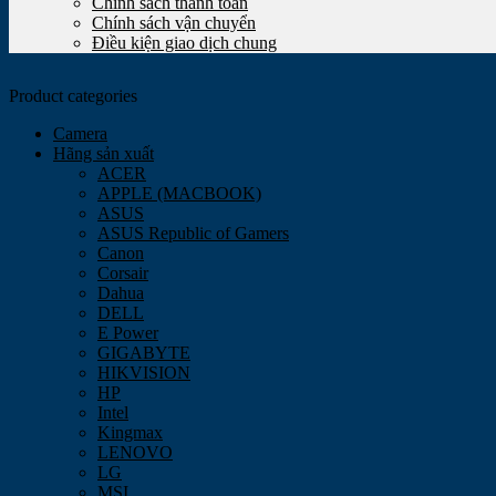
Chính sách thanh toán
Chính sách vận chuyển
Điều kiện giao dịch chung
Product categories
Camera
Hãng sản xuất
ACER
APPLE (MACBOOK)
ASUS
ASUS Republic of Gamers
Canon
Corsair
Dahua
DELL
E Power
GIGABYTE
HIKVISION
HP
Intel
Kingmax
LENOVO
LG
MSI