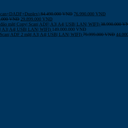
,Scan+DADF+Duplex)
84.490.000
VNĐ
76.990.000
VNĐ
9.000
VNĐ
29.899.000
VNĐ
đảo mặt| Copy| Scan| ADF| A3| A4| USB| LAN| WIFI)
38.990.000
V
F| A3| A4| USB| LAN| WIFI)
149.000.000
VNĐ
| Scan| ADF 2 mặt| A3| A4| USB| LAN| WIFI)
79.999.000
VNĐ
44.00