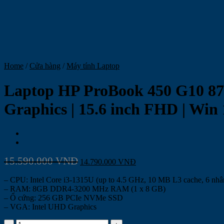
Home
/
Cửa hàng
/
Máy tính Laptop
Laptop HP ProBook 450 G10 873
Graphics | 15.6 inch FHD | Win
15.590.000
VNĐ
14.790.000
VNĐ
– CPU: Intel Core i3-1315U (up to 4.5 GHz, 10 MB L3 cache, 6 nhân
– RAM: 8GB DDR4-3200 MHz RAM (1 x 8 GB)
– Ổ cứng: 256 GB PCIe NVMe SSD
– VGA: Intel UHD Graphics
Laptop