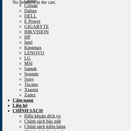
Canon
No products in the cart.
Corsair
Dahua
DELL
E Power
GIGABYTE
HIKVISION
HP
Intel
Kingmax
LENOVO
LG
MSI
Santak
Seagate
Sony
Tucano
Xiaomi
Zadez
Cẩm nang
Liên hệ
CHÍNH SÁCH
Điều khoản dịch vụ
Chính sách bảo mật
Chính sách kiểm hàng