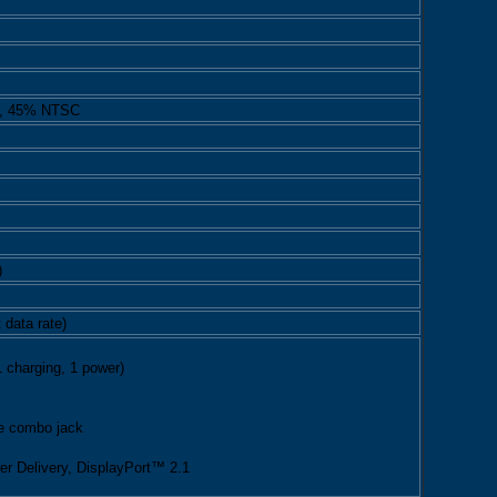
its, 45% NTSC
)
 data rate)
 charging, 1 power)
e combo jack
r Delivery, DisplayPort™ 2.1