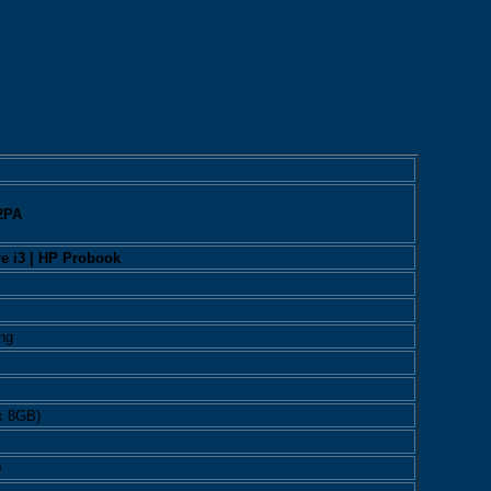
2PA
e i3 | HP Probook
ng
x 8GB)
D