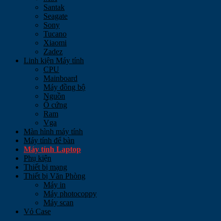
Santak
Seagate
Sony
Tucano
Xiaomi
Zadez
Linh kiện Máy tính
CPU
Mainboard
Máy đồng bộ
Nguồn
Ổ cứng
Ram
Vga
Màn hình máy tính
Máy tính để bàn
Máy tính Laptop
Phụ kiện
Thiết bị mạng
Thiết bị Văn Phòng
Máy in
Máy photocoppy
Máy scan
Vỏ Case