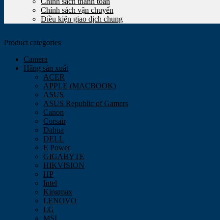
Chính sách thanh toán
Chính sách vận chuyển
Điều kiện giao dịch chung
Product categories
Camera
Hãng sản xuất
ACER
APPLE (MACBOOK)
ASUS
ASUS Republic of Gamers
Canon
Corsair
Dahua
DELL
E Power
GIGABYTE
HIKVISION
HP
Intel
Kingmax
LENOVO
LG
MSI