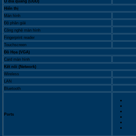
Home
Ổ đĩa quang (ODD)
|
Hiển thị
Bạc)
Màn hình
quantity
Độ phân giải
Công nghệ màn hình
Fingerprint reader
Touchscreen
Đồ Họa (VGA)
Card màn hình
Kết nối (Network)
Wireless
LAN
Bluetooth
Ports