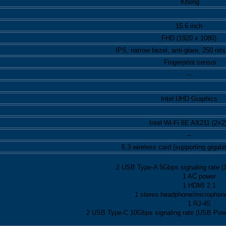
Không
15.6 inch
FHD (1920 x 1080)
IPS, narrow bezel, anti-glare, 250 n
Fingerprint sensor
–
Intel UHD Graphics
Intel Wi-Fi 6E AX211 (2×2
–
5.3 wireless card (supporting gigabit
2 USB Type-A 5Gbps signaling rate (1
1 AC power
1 HDMI 2.1
1 stereo headphone/microphon
1 RJ-45
2 USB Type-C 10Gbps signaling rate (USB Powe