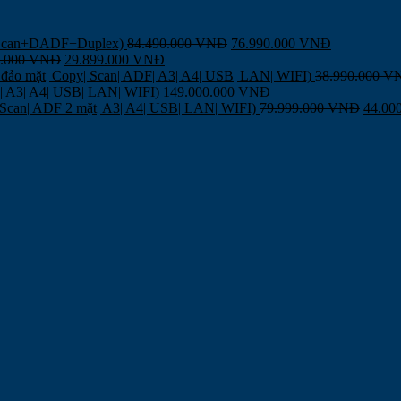
,Scan+DADF+Duplex)
84.490.000
VNĐ
76.990.000
VNĐ
9.000
VNĐ
29.899.000
VNĐ
đảo mặt| Copy| Scan| ADF| A3| A4| USB| LAN| WIFI)
38.990.000
V
F| A3| A4| USB| LAN| WIFI)
149.000.000
VNĐ
| Scan| ADF 2 mặt| A3| A4| USB| LAN| WIFI)
79.999.000
VNĐ
44.00