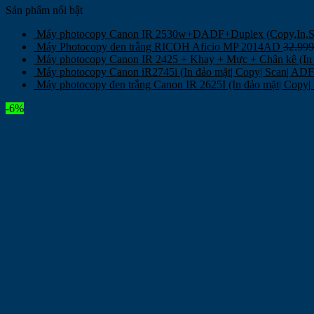
Sản phẩm nổi bật
Máy photocopy Canon IR 2530w+DADF+Duplex (Copy,In
Máy Photocopy đen trắng RICOH Aficio MP 2014AD
32.99
Máy photocopy Canon IR 2425 + Khay + Mực + Chân kê (In 
Máy photocopy Canon iR2745i (In đảo mặt| Copy| Scan| AD
Máy photocopy đen trắng Canon IR 2625I (In đảo mặt| Copy
-6%