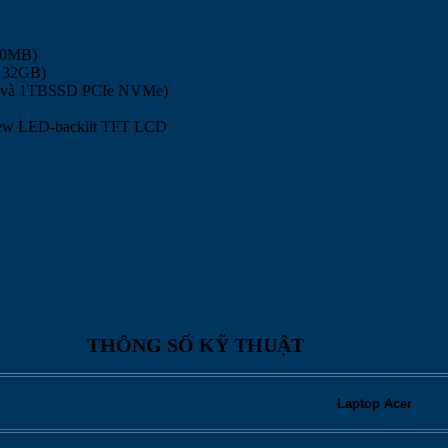
 10MB)
a 32GB)
D và 1TBSSD PCIe NVMe)
iew LED-backlit TFT LCD
THÔNG SỐ KỸ THUẬT
Laptop Acer