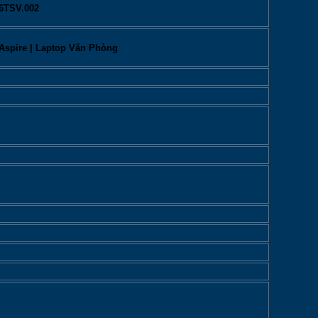
K6TSV.002
Aspire
|
Laptop Văn Phòng