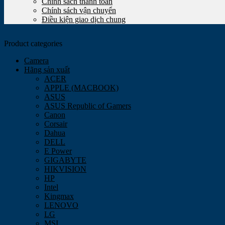
Chính sách thanh toán
Chính sách vận chuyển
Điều kiện giao dịch chung
Product categories
Camera
Hãng sản xuất
ACER
APPLE (MACBOOK)
ASUS
ASUS Republic of Gamers
Canon
Corsair
Dahua
DELL
E Power
GIGABYTE
HIKVISION
HP
Intel
Kingmax
LENOVO
LG
MSI