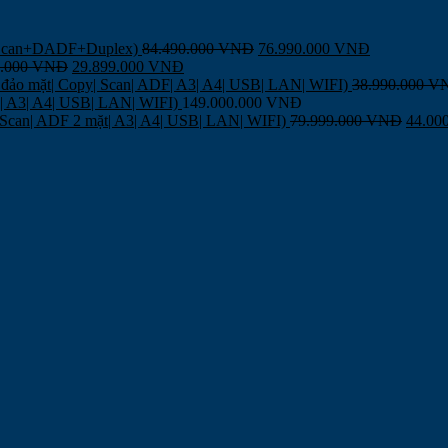
,Scan+DADF+Duplex)
84.490.000
VNĐ
76.990.000
VNĐ
9.000
VNĐ
29.899.000
VNĐ
đảo mặt| Copy| Scan| ADF| A3| A4| USB| LAN| WIFI)
38.990.000
V
F| A3| A4| USB| LAN| WIFI)
149.000.000
VNĐ
| Scan| ADF 2 mặt| A3| A4| USB| LAN| WIFI)
79.999.000
VNĐ
44.00