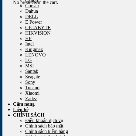
Canon
No products in the cart.
Corsair
Dahua
DELL
E Power
GIGABYTE
HIKVISION
HP
Intel
Kingmax
LENOVO
LG
MSI
Santak
Seagate
Sony
Tucano
Xiaomi
Zadez
Cẩm nang
Liên hệ
CHÍNH SÁCH
Điều khoản dịch vụ
Chính sách bảo mật
Chính sách kiểm hàng