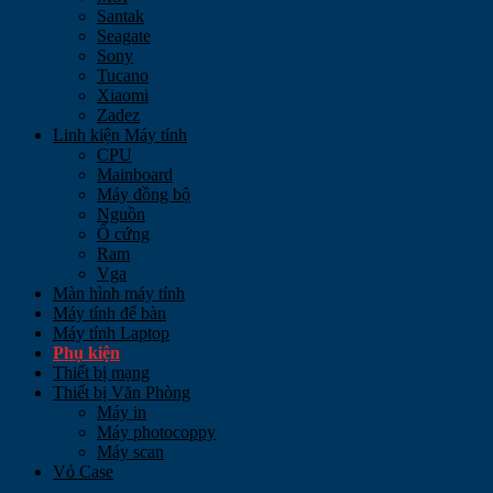
Santak
Seagate
Sony
Tucano
Xiaomi
Zadez
Linh kiện Máy tính
CPU
Mainboard
Máy đồng bộ
Nguồn
Ổ cứng
Ram
Vga
Màn hình máy tính
Máy tính để bàn
Máy tính Laptop
Phụ kiện
Thiết bị mạng
Thiết bị Văn Phòng
Máy in
Máy photocoppy
Máy scan
Vỏ Case