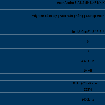
Acer Aspire 3 A315-59-314F NX.
Máy tính xách tay |
Acer Văn phòng
|
Laptop Acer 
Intel® Core™ i3-1215U
6
8
4.40 GHz
10 MB
8GB (2*4GB khe rời)
DDR4
2400Mhz