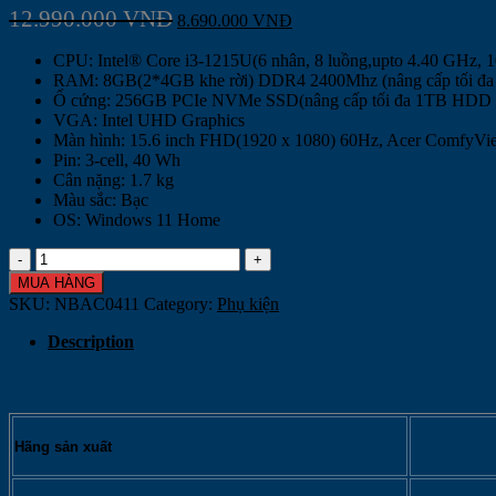
12.990.000
VNĐ
8.690.000
VNĐ
CPU: Intel® Core i3-1215U(6 nhân, 8 luồng,upto 4.40 GHz,
RAM: 8GB(2*4GB khe rời) DDR4 2400Mhz (nâng cấp tối đ
Ổ cứng: 256GB PCIe NVMe SSD(nâng cấp tối đa 1TB HD
VGA: Intel UHD Graphics
Màn hình: 15.6 inch FHD(1920 x 1080) 60Hz, Acer ComfyV
Pin: 3-cell, 40 Wh
Cân nặng: 1.7 kg
Màu sắc: Bạc
OS: Windows 11 Home
Laptop
Acer
MUA HÀNG
Aspire
SKU:
NBAC0411
Category:
Phụ kiện
3
A315-
Description
59-
314F
NX.K6TSV.002
(Core
i3-
Hãng sản xuất
1215U
|
8GB