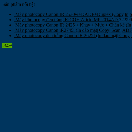
Sản phẩm nổi bật
Máy photocopy Canon IR 2530w+DADF+Duplex (Copy,In
Máy Photocopy đen trắng RICOH Aficio MP 2014AD
32.99
Máy photocopy Canon IR 2425 + Khay + Mực + Chân kê (In 
Máy photocopy Canon iR2745i (In đảo mặt| Copy| Scan| AD
Máy photocopy đen trắng Canon IR 2625I (In đảo mặt| Copy
-34%