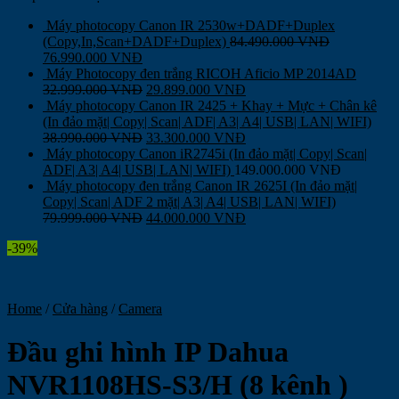
Máy photocopy Canon IR 2530w+DADF+Duplex
(Copy,In,Scan+DADF+Duplex)
84.490.000
VNĐ
76.990.000
VNĐ
Máy Photocopy đen trắng RICOH Aficio MP 2014AD
32.999.000
VNĐ
29.899.000
VNĐ
Máy photocopy Canon IR 2425 + Khay + Mực + Chân kê
(In đảo mặt| Copy| Scan| ADF| A3| A4| USB| LAN| WIFI)
38.990.000
VNĐ
33.300.000
VNĐ
Máy photocopy Canon iR2745i (In đảo mặt| Copy| Scan|
ADF| A3| A4| USB| LAN| WIFI)
149.000.000
VNĐ
Máy photocopy đen trắng Canon IR 2625I (In đảo mặt|
Copy| Scan| ADF 2 mặt| A3| A4| USB| LAN| WIFI)
79.999.000
VNĐ
44.000.000
VNĐ
-39%
Home
/
Cửa hàng
/
Camera
Đầu ghi hình IP Dahua
NVR1108HS-S3/H (8 kênh )