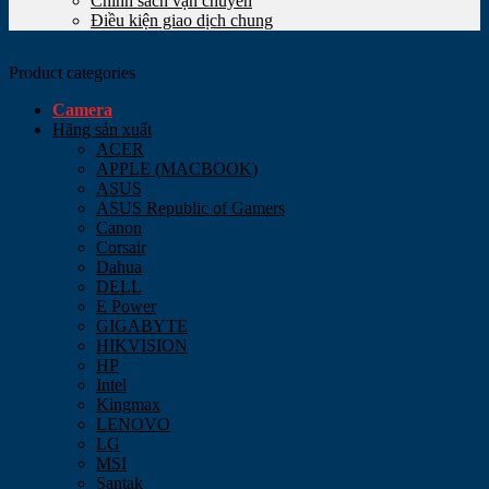
Chính sách vận chuyển
Điều kiện giao dịch chung
Product categories
Camera
Hãng sản xuất
ACER
APPLE (MACBOOK)
ASUS
ASUS Republic of Gamers
Canon
Corsair
Dahua
DELL
E Power
GIGABYTE
HIKVISION
HP
Intel
Kingmax
LENOVO
LG
MSI
Santak