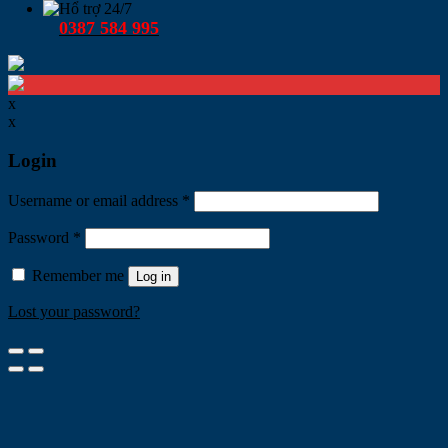
Hổ trợ 24/7
0387 584 995
x
x
Login
Username or email address
*
Password
*
Remember me
Log in
Lost your password?