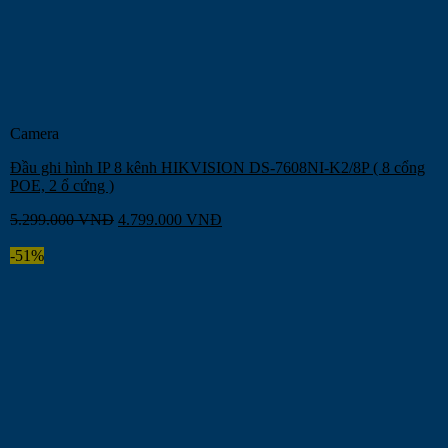
Camera
Đầu ghi hình IP 8 kênh HIKVISION DS-7608NI-K2/8P ( 8 cổng
POE, 2 ổ cứng )
5.299.000
VNĐ
4.799.000
VNĐ
-51%