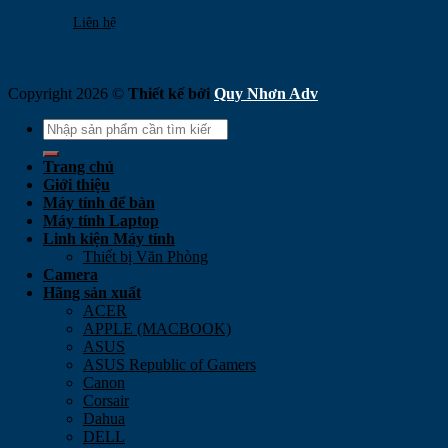
Liên hệ
Copyright 2026 ©
Thiết kế bởi
Quy Nhơn Adv
Search
for:
Trang chủ
Giới thiệu
Máy tính để bàn
Máy tính Laptop
Linh kiện Máy tính
Thiết bị Văn Phòng
Camera
Hãng sản xuất
ACER
APPLE (MACBOOK)
ASUS
ASUS Republic of Gamers
Canon
Corsair
Dahua
DELL