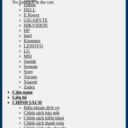
No products in the cart.
Dahua
DELL
E Power
GIGABYTE
HIKVISION
HP
Intel
Kingmax
LENOVO
LG
MSI
Santak
Seagate
Sony
Tucano
Xiaomi
Zadez
Cẩm nang
Liên hệ
CHÍNH SÁCH
Điều khoản dịch vụ
Chính sách bảo mật
Chính sách kiểm hàng
Chính sách thanh toán