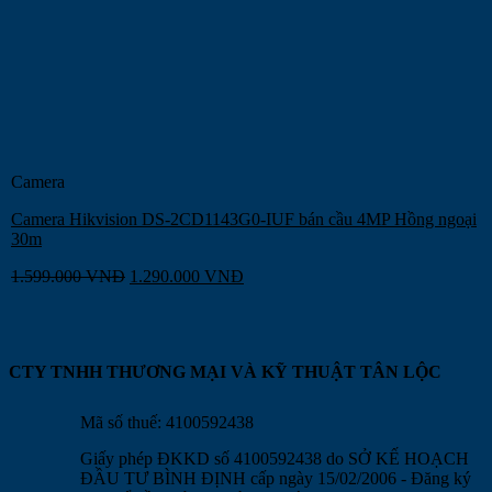
Camera
Camera Hikvision DS-2CD1143G0-IUF bán cầu 4MP Hồng ngoại
30m
1.599.000
VNĐ
1.290.000
VNĐ
CTY TNHH THƯƠNG MẠI VÀ KỸ THUẬT TÂN LỘC
Mã số thuế: 4100592438
Giấy phép ĐKKD số 4100592438 do SỞ KẾ HOẠCH
ĐẦU TƯ BÌNH ĐỊNH cấp ngày 15/02/2006 - Đăng ký