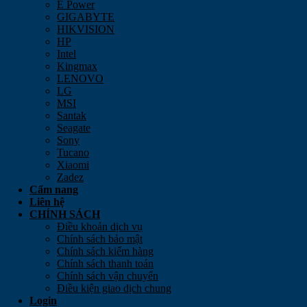
E Power
GIGABYTE
HIKVISION
HP
Intel
Kingmax
LENOVO
LG
MSI
Santak
Seagate
Sony
Tucano
Xiaomi
Zadez
Cẩm nang
Liên hệ
CHÍNH SÁCH
Điều khoản dịch vụ
Chính sách bảo mật
Chính sách kiểm hàng
Chính sách thanh toán
Chính sách vận chuyển
Điều kiện giao dịch chung
Login