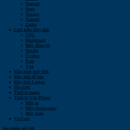
Seagate
Sony
Tucano
Xiaomi
Zadez
Linh kiện Máy tính
CPU
Mainboard
Máy đồng bộ
Nguồn
Ổ cứng
Ram
Vga
Màn hình máy tính
Máy tính để bàn
Máy tính Laptop
Phụ kiện
Thiết bị mạng
Thiết bị Văn Phòng
Máy in
Máy photocoppy
Máy scan
Vỏ Case
Sản phẩm nổi bật